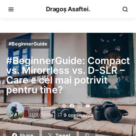
Dragoș Asaftei.
#BeginnerGuide
#BeginnerGuide: Compact
vs. Mirorrless vs. D-SLR –
Care e cel mai potrivit
pentru tine?
Dragoş Asaftei
11/10/2017
9 comments
Share
Tweet