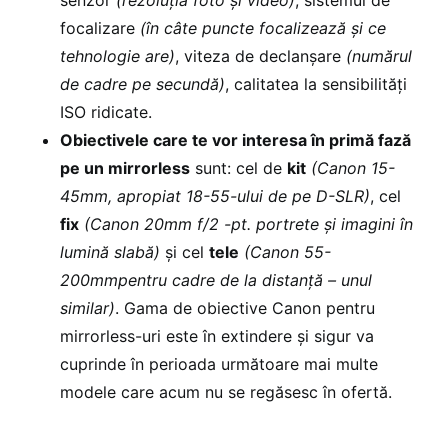
senzor
(rezoluția foto și video)
, sistemul de
focalizare
(în câte puncte focalizează și ce
tehnologie are)
, viteza de declanșare
(numărul
de cadre pe secundă)
, calitatea la sensibilități
ISO ridicate.
Obiectivele care te vor interesa în primă fază
pe un mirrorless
sunt: cel de
kit
(Canon 15-
45mm, apropiat 18-55-ului de pe D-SLR)
, cel
fix
(Canon 20mm f/2 -pt. portrete și imagini în
lumină slabă)
și cel
tele
(Canon 55-
200mmpentru cadre de la distanță – unul
similar)
. Gama de obiective Canon pentru
mirrorless-uri este în extindere și sigur va
cuprinde în perioada următoare mai multe
modele care acum nu se regăsesc în ofertă.