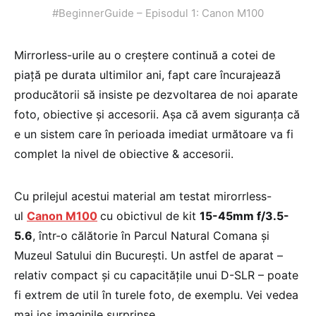
#BeginnerGuide – Episodul 1: Canon M100
Mirrorless-urile au o creștere continuă a cotei de
piață pe durata ultimilor ani, fapt care încurajează
producătorii să insiste pe dezvoltarea de noi aparate
foto, obiective și accesorii. Așa că avem siguranța că
e un sistem care în perioada imediat următoare va fi
complet la nivel de obiective & accesorii.
Cu prilejul acestui material am testat mirorrless-
ul
Canon M100
cu obictivul de kit
15-45mm f/3.5-
5.6
, într-o călătorie în Parcul Natural Comana și
Muzeul Satului din București. Un astfel de aparat –
relativ compact și cu capacitățile unui D-SLR – poate
fi extrem de util în turele foto, de exemplu. Vei vedea
mai jos imaginile surprinse.