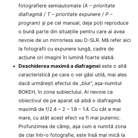
fotografiere semiautomate
(A – prioritate
diafragmă / T – prioritate expunere / P –
program)
și pe cel manual, deja poți reproduce
o bună parte din situațiile pentru care ai avea
nevoie de un mirrorless sau D-SLR. Mă refer aici
la fotografii cu expunere lungă, cadre de
acțiune ori imagini în lumină foarte slabă.
Deschiderea maximă a diafragmei
este o altă
caracteristică pe care o vei găsi utilă, mai ales
dacă urmărești efectul de „blur”, așa-numitul
BOKEH, în zona subiectului. Ai nevoie ca
obiectivul de pe aparat să aibă o diafragmă
maximă de f/2.4 – 2 – 1.8 – 1.4. Cu cât e mai
mare, cu atât acest efect va fi mai puternic.
Profunzimea de câmp, așa cum e numită zona
de clar într-o fotografie, este însă mai mică la