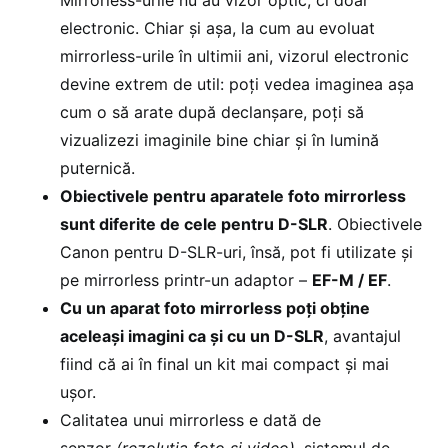
Mirrorless-urile nu au vizor optic, ci doar
electronic. Chiar și așa, la cum au evoluat
mirrorless-urile în ultimii ani, vizorul electronic
devine extrem de util: poți vedea imaginea așa
cum o să arate după declanșare, poți să
vizualizezi imaginile bine chiar și în lumină
puternică.
Obiectivele pentru aparatele foto mirrorless
sunt diferite de cele pentru D-SLR
. Obiectivele
Canon pentru D-SLR-uri, însă, pot fi utilizate și
pe mirrorless printr-un adaptor –
EF-M / EF
.
Cu un aparat foto mirrorless poți obține
aceleași imagini ca și cu un D-SLR
, avantajul
fiind că ai în final un kit mai compact și mai
ușor.
Calitatea unui mirrorless e dată de