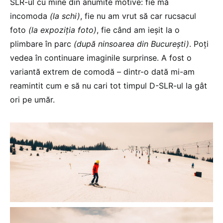
SLR-ul cu mine din anumite motive: fie mă
incomoda
(la schi)
, fie nu am vrut să car rucsacul
foto
(la expoziția foto)
, fie când am ieșit la o
plimbare în parc
(după ninsoarea din București)
. Poți
vedea în continuare imaginile surprinse. A fost o
variantă extrem de comodă – dintr-o dată mi-am
reamintit cum e să nu cari tot timpul D-SLR-ul la gât
ori pe umăr.