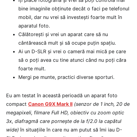
Îți place fotografia și vrei să poți controla mai
bine imaginile obținute decât o faci pe telefonul
mobil, dar nu vrei să investești foarte mult în
aparatul foto.
Călătorești și vrei un aparat care să nu
cântărească mult și să ocupe puțin spațiu.
Ai un D-SLR și vrei o cameră mai mică pe care
să o poți avea cu tine atunci când nu poți căra
foarte mult.
Mergi pe munte, practici diverse sporturi.
Eu am testat în această perioadă un aparat foto
compact
Canon G9X Mark II
(senzor de 1 inch, 20 de
megapixeli, filmare Full HD, obiectiv cu zoom optic
3x, diafragmă care pornește de la f/2.0 la capătul
wide)
în situațiile în care nu am putut să îmi iau D-