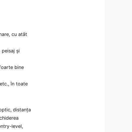
mare, cu atât
 peisaj și
 foarte bine
etc., în toate
optic, distanța
schiderea
try-level,