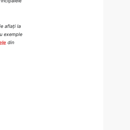
rincipalele
 aflați la
 cu exemple
ele
din