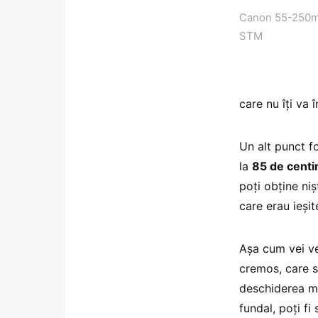
Canon 55-250m
STM
care nu îți va
Un alt punct f
la
85 de centi
poți obține niș
care erau ieși
Așa cum vei ve
cremos, care s
deschiderea ma
fundal, poți fi