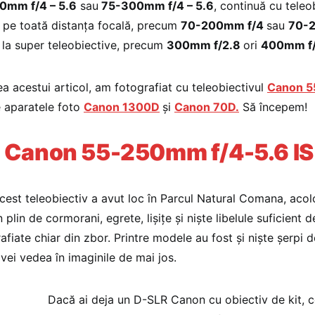
0mm f/4 – 5.6
sau
75-300mm f/4 – 5.6
, continuă cu teleo
 pe toată distanța focală, precum
70-200mm f/4
sau
70-2
 la super teleobiective, precum
300mm f/2.8
ori
400mm f
ea acestui articol, am fotografiat cu teleobiectivul
Canon 5
e aparatele foto
Canon 1300D
și
Canon 70D.
Să începem!
u
Canon 55-250mm f/4-5.6 I
acest teleobiectiv a avut loc în Parcul Natural Comana, aco
n plin de cormorani, egrete, lișițe și niște libelule suficient 
afiate chiar din zbor. Printre modele au fost și niște șerpi 
 vei vedea în imaginile de mai jos.
Dacă ai deja un D-SLR Canon cu obiectiv de kit, c