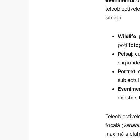
evenimente
o
teleobiectivele
situații:
Wildlife
:
poți foto
Peisaj
: c
surprinde
Portret
: 
subiectul
Evenime
aceste sit
Teleobiectivele
focală
(variab
maximă a diafr