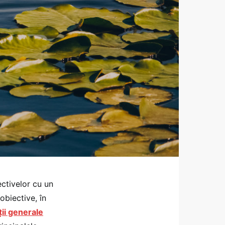
ctivelor cu un
biective, în
ii generale