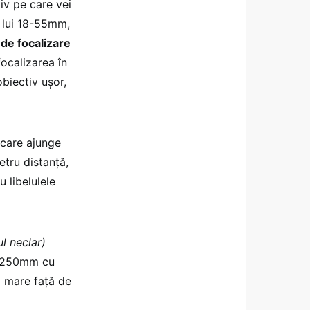
iv pe care vei
a lui 18-55mm,
de focalizare
focalizarea în
obiectiv ușor,
 care ajunge
tru distanță,
 libelulele
ul neclar)
la 250mm cu
i mare față de