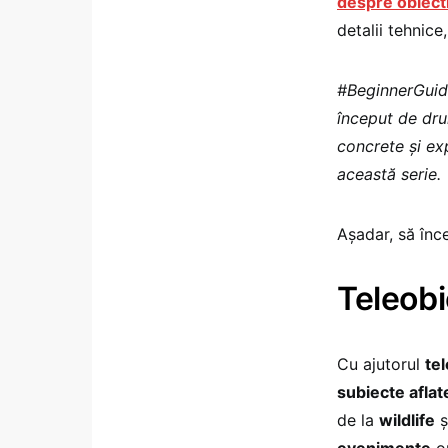
despre obiect
detalii tehnic
#BeginnerGuide
început de dru
concrete și exp
această serie.
Așadar, să în
Teleobi
Cu ajutorul
tel
subiecte aflat
de la
wildlife
ș