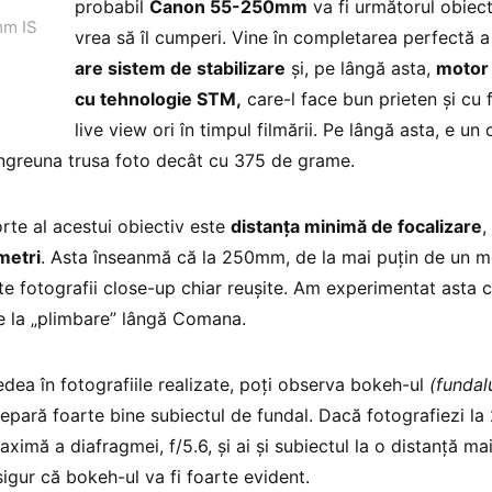
probabil
Canon 55-250mm
va fi următorul obiect
m IS
vrea să îl cumperi. Vine în completarea perfectă 
are sistem de stabilizare
și, pe lângă asta,
motor 
cu tehnologie STM,
care-l face bun prieten și cu 
live view ori în timpul filmării. Pe lângă asta, e un 
 îngreuna trusa foto decât cu 375 de grame.
orte al acestui obiectiv este
distanța minimă de focalizare
,
metri
. Asta înseanmă că la 250mm, de la mai puțin de un me
te fotografii close-up chiar reușite. Am experimentat asta cu
te la „plimbare” lângă Comana.
dea în fotografiile realizate, poți observa bokeh-ul
(fundal
epară foarte bine subiectul de fundal. Dacă fotografiezi 
ximă a diafragmei, f/5.6, și ai și subiectul la o distanță ma
 sigur că bokeh-ul va fi foarte evident.