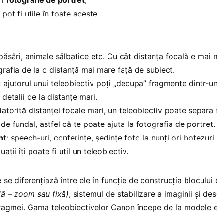
ri
fotografie de portret
,
 pot fi utile în toate aceste
 păsări, animale sălbatice etc. Cu cât distanța focală e mai 
grafia de la o distanță mai mare față de subiect.
u ajutorul unui teleobiectiv poți „decupa” fragmente dintr-un
 detalii de la distanțe mari.
datorită distanței focale mari, un teleobiectiv poate separa
 de fundal, astfel că te poate ajuta la fotografia de portret.
nt
: speech-uri, conferințe, ședințe foto la nunți ori botezuri 
uații îți poate fi util un teleobiectiv.
 se diferențiază între ele în funcție de construcția blocului 
ilă – zoom sau fixă)
, sistemul de stabilizare a imaginii și de
agmei. Gama teleobiectivelor Canon începe de la modele en