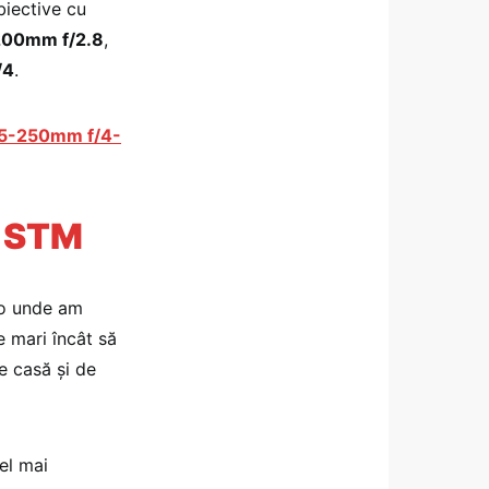
biective cu
00mm f/2.8
,
/4
.
5-250mm f/4-
S STM
lo unde am
de mari încât să
de casă și de
el mai