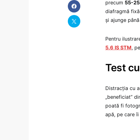
precum
55-25
diafragmă fixă
și ajunge până
Pentru ilustrar
5.6 IS STM
, p
Test c
Distracția cu 
„beneficiat” di
poată fi fotogr
apă, pe care îi