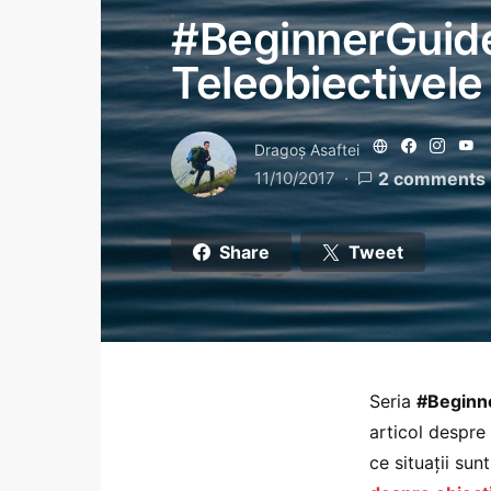
#BeginnerGuide:
Teleobiectivele
Dragoş Asaftei
11/10/2017
2 comments
Share
Tweet
Seria
#Beginn
articol despre
ce situații su