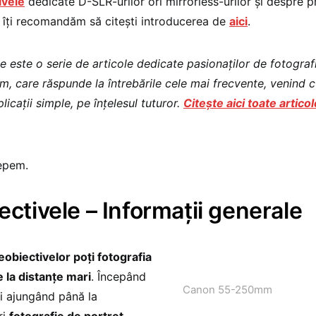
ivele
dedicate D-SLR-urilor ori mirrorless-urilor și despre p
e, îți recomandăm să citești introducerea de
aici
.
 este o serie de articole dedicate pasionaților de fotografie
m, care răspunde la întrebările cele mai frecvente, venind
licații simple, pe înțelesul tuturor.
Citește aici toate articol
cepem.
ectivele – Informații generale
eobiectivelor poți fotografia
e la distanțe mari
. Începând
Canon 55-250mm
i ajungând până la