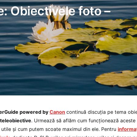
 Obiectivele foto –
erGuide powered by
Canon
continuă discuția pe tema obie
teleobiective
. Urmează să aflăm cum funcționează aceste o
nt utile și cum putem scoate maximul din ele. Pentru
informaț