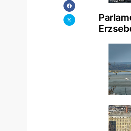
Parlame
Erzseb