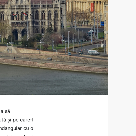
ia să
tă și pe care-l
andangular cu o