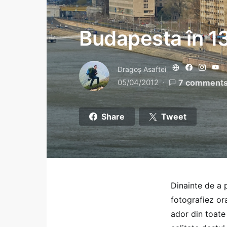
Budapesta în 1
Dragoş Asaftei
05/04/2012
7 comment
Share
Tweet
Dinainte de a 
fotografiez or
ador din toate