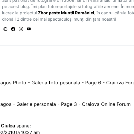
Sunt pasionat de fotografie din 2008, iar din vara anului următor a
pe acest blog. Îmi plac fotoreportajele și fotografiile aeriene. În mo
lucrez la proiectul
Zbor peste Munții României
, în cadrul căruia fo
dronă 12 dintre cei mai spectaculoși munți din țara noastră.
agos Photo - Galeria foto pesonala - Page 6 - Craiova Fo
agos - Galerie personala - Page 3 - Craiova Online Forum
 Ciulea
spune:
2/2010 la 10:27 am