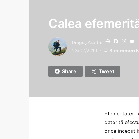
Calea efemerită
Dragoş Asaftei
23/02/2010
8 comment
Share
Tweet
Efemeritatea re
datorită efectu
orice început î