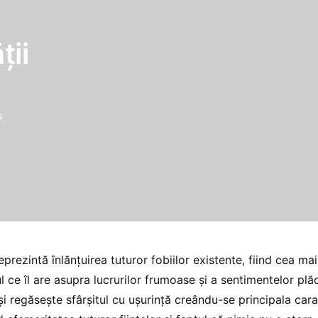
ţii
s
prezintă înlănţuirea tuturor fobiilor existente, fiind cea ma
l ce îl are asupra lucrurilor frumoase şi a sentimentelor plă
şi regăseşte sfârşitul cu uşurinţă creându-se principala cara