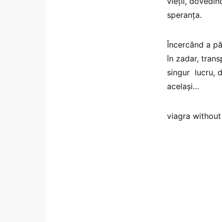
vieţii, dovedin
speranţa.
Încercând a păr
în zadar, trans
singur lucru, d
acelaşi…
viagra without 