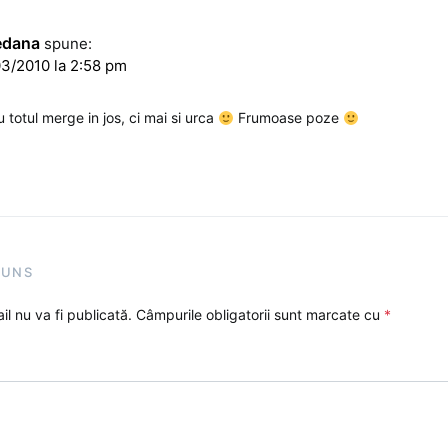
edana
spune:
3/2010 la 2:58 pm
u totul merge in jos, ci mai si urca
Frumoase poze
PUNS
l nu va fi publicată.
Câmpurile obligatorii sunt marcate cu
*