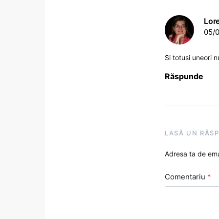
Lor
05/0
Si totusi uneori n
Răspunde
LASĂ UN RĂS
Adresa ta de emai
Comentariu
*