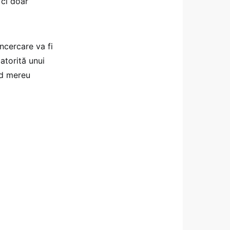
 ci doar
încercare va fi
atorită unui
ind mereu