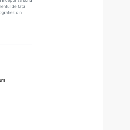
m început să scriu
mentul de față
tografiez din
rum