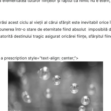
d efemeritatea tuturor fiinţelor şi faptul că nimic nu e etern,
ăsi acest ciclu al vieţii al cărui sfârşit este inevitabil orice 
punerea într-o stare de eternitate fiind absolut imposibilă d
atorită destinului tragic asigurat oricărei fiinţe, sfârşitul fi
a prescription style=”text-align: center;”>