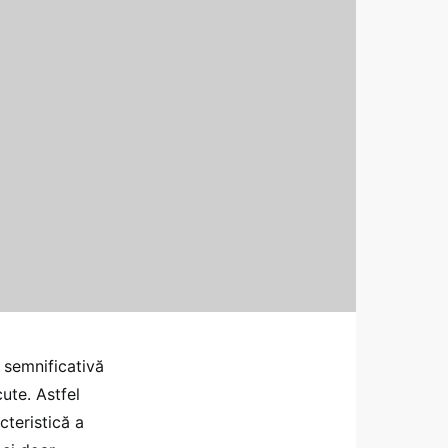
i semnificativă
cute. Astfel
cteristică a