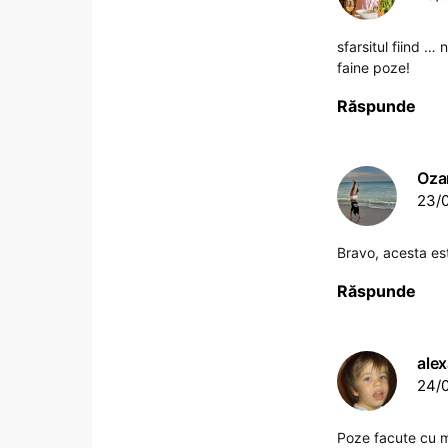
sfarsitul fiind 
faine poze!
Răspunde
Oza
23/0
Bravo, acesta es
Răspunde
ale
24/0
Poze facute cu m