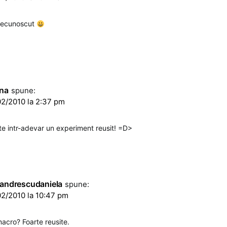
… necunoscut
na
spune:
2/2010 la 2:37 pm
te intr-adevar un experiment reusit! =D>
xandrescudaniela
spune:
2/2010 la 10:47 pm
acro? Foarte reusite.