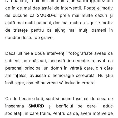
Din păcate, în ultimul timp am ajun să fotografiez din
ce în ce mai des astfel de intervenții. Poate e motiv
de bucurie că SMURD-ul preia mai multe cazuri și
ajută mai mulți oameni, dar mai mult ca sigur e motiv
de tristețe pentru că ajung mai mulți oameni în
condiții destul de grave.
Dacă ultimele două intervenții fotografiate aveau ca
subiect nou-născuți, această intervenție a avut ca
personaj principal un domn în vârstă care, din câte
am înțeles, avusese o hemoragie cerebrală. Nu știu
însă sigur, așa că nu vreau să induc în eroare.
Ca de fiecare dată, sunt și acum fascinat de ceea ce
înseamna
SMURD
și benficiul pe care-l aduc
societății în care trăim. Pentru că da, avem motive de