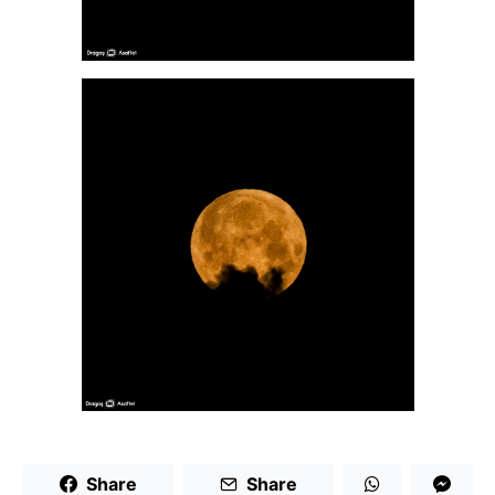
Share
Share