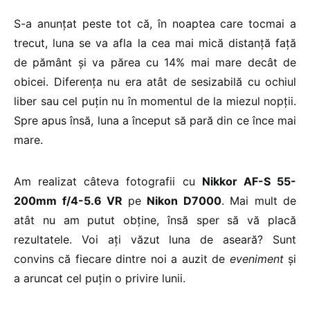
S-a anunțat peste tot că, în noaptea care tocmai a
trecut, luna se va afla la cea mai mică distanță față
de pământ și va părea cu 14% mai mare decât de
obicei. Diferența nu era atât de sesizabilă cu ochiul
liber sau cel puțin nu în momentul de la miezul nopții.
Spre apus însă, luna a început să pară din ce înce mai
mare.
Am realizat câteva fotografii cu
Nikkor AF-S 55-
200mm f/4-5.6 VR
pe
Nikon D7000
. Mai mult de
atât nu am putut obține, însă sper să vă placă
rezultatele. Voi ați văzut luna de aseară? Sunt
convins că fiecare dintre noi a auzit de
eveniment
și
a aruncat cel puțin o privire lunii.