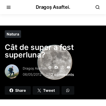
Dragoș Asaftei.
Natura
Cât de super a fost
superluna?
Dragoş Asaftei
06/05/2012
2 comments
Share
Tweet