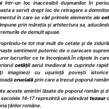
l într-un loc inaccesibil duşmanilor în peri
asta a servit drept loc de retragere a domnitori
entul în care se văd primele elemente ale
cet
impune prin măreţia şi arhitectura sa, aducând
vremurile de demult apuse.
opriindu-te tot mai mult de cetate şi de ziduri
naşte sentiment puternic de o oarecare supre
uror lucrurilor ce te înconjoară.
În clipele în car
eriorul
cetăţii
aerul medieval te cuprinde rapi
-ţi imaginezi cu uşurinţă poveşti istoric
rioadă
crucială
prin care a trecut poporul român
te aceste amintiri lăsate de poporul român şi d
 secolele 14-17 reprezintă un adevărat
tezaur
c
oria ţărilor române.