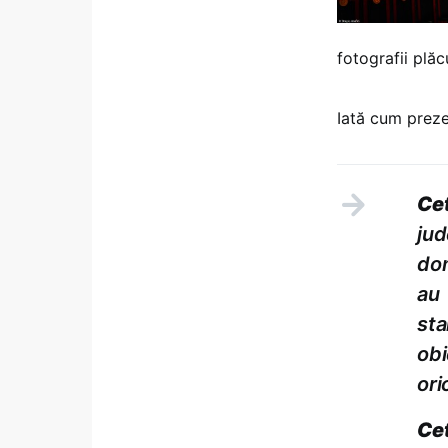
fotografii plăc
Iată cum prez
Ce
ju
do
au
sta
obi
ori
Ce