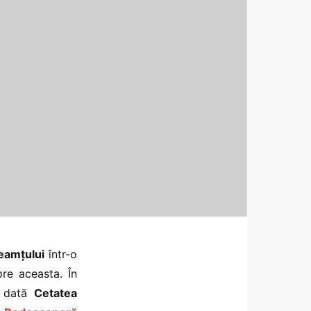
eamțului
într-o
pre aceasta. În
o dată
Cetatea