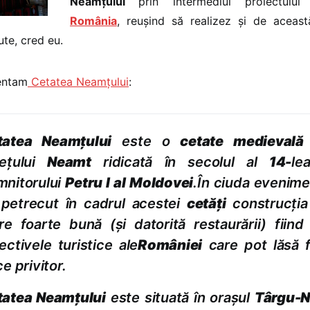
Neamțului
prin intermediul proiectulu
România
, reușind să realizez și de aceas
ute, cred eu.
entam
Cetatea Neamțului
:
tatea Neamţului
este o
cetate medievală
deţului
Neamt
ridicată în secolul al
14-
le
mnitorului
Petru I al Moldovei
.
În ciuda evenime
 petrecut în cadrul acestei
cetăţi
construcţia 
re foarte bună (şi datorită restaurării) fiind
ectivele turistice ale
României
care pot lăsă f
ce privitor.
tatea Neamţului
este situată în oraşul
Târgu-