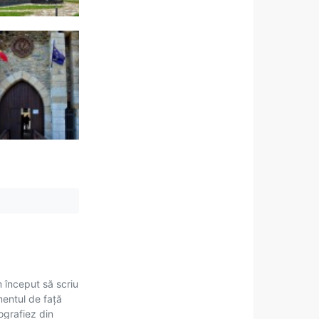
m început să scriu
mentul de față
tografiez din