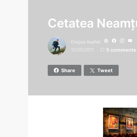
Cetatea Neamţul
Dragoş Asaftei
12/05/2011
5 comments
Share
Tweet