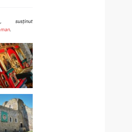
m
, susţinut
Roman
.