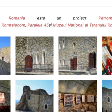
ra Romania
este un proiect
Petro
,
Romtelecom
,
Paralela 45
si
Muzeul National al Taranului 