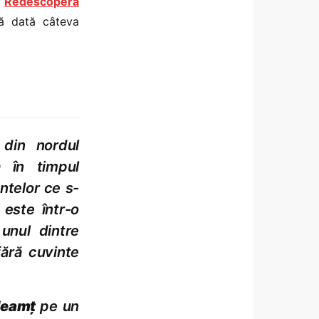
i
Redescoperă
tă dată câteva
din nordul
a în timpul
ntelor ce s-
este într-o
 unul dintre
ără cuvinte
Neamţ
pe un