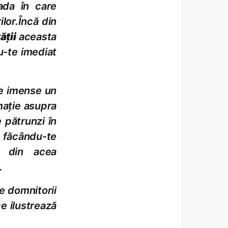
oada în care
lor.
Încă din
ăţii
aceasta
u-te imediat
le imense un
maţie asupra
e pătrunzi în
d făcându-te
e din acea
.
e domnitorii
e ilustrează