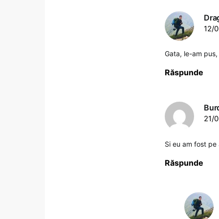
Dra
12/0
Gata, le-am pus,
Răspunde
Burd
21/0
Si eu am fost pe 
Răspunde