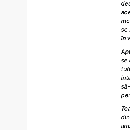
dea
ace
mom
se 
în 
Apr
se 
tut
int
să
pe
Toa
din
ist