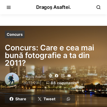
Dragoș Asaftei.
Concurs
Concurs: Care e cea mai
bună fotografie a ta din
2011?
Dragoş Asaftei
30/12/2011
88 comments
Share
Tweet