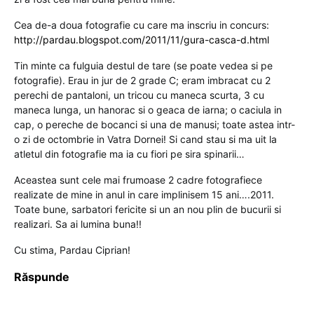
Cea de-a doua fotografie cu care ma inscriu in concurs:
http://pardau.blogspot.com/2011/11/gura-casca-d.html
Tin minte ca fulguia destul de tare (se poate vedea si pe
fotografie). Erau in jur de 2 grade C; eram imbracat cu 2
perechi de pantaloni, un tricou cu maneca scurta, 3 cu
maneca lunga, un hanorac si o geaca de iarna; o caciula in
cap, o pereche de bocanci si una de manusi; toate astea intr-
o zi de octombrie in Vatra Dornei! Si cand stau si ma uit la
atletul din fotografie ma ia cu fiori pe sira spinarii…
Aceastea sunt cele mai frumoase 2 cadre fotografiece
realizate de mine in anul in care implinisem 15 ani….2011.
Toate bune, sarbatori fericite si un an nou plin de bucurii si
realizari. Sa ai lumina buna!!
Cu stima, Pardau Ciprian!
Răspunde