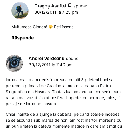
Dragoş Asaftei
spune:
30/12/2011 la 7:25 pm
Mulțumesc Ciprian!
Ești înscris!
Răspunde
Andrei Verdeanu
spune:
30/12/2011 la 7:40 pm
Iarna aceasta am decis impreuna cu alti 3 prieteni buni sa
petrecem prima zi de Craciun la munte, la cabana Piatra
Singuratica din Hasmas. Toata ziua am avut un cer senin cum
rar am mai vazut si o atmosfera limpede, cu aer rece, taios, si
peisaje de iarna pe masura.
Chiar inainte de a ajunge la cabana, pe cand soarele incepea
sa se ascunda sub marea de nori, am fost martor impreuna cu
un bun prieten la cateva momente magice in care am simtit cu