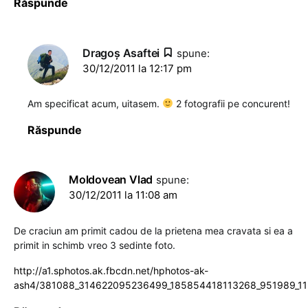
Răspunde
Dragoş Asaftei
spune:
30/12/2011 la 12:17 pm
Am specificat acum, uitasem.
2 fotografii pe concurent!
Răspunde
Moldovean Vlad
spune:
30/12/2011 la 11:08 am
De craciun am primit cadou de la prietena mea cravata si ea a
primit in schimb vreo 3 sedinte foto.
http://a1.sphotos.ak.fbcdn.net/hphotos-ak-
ash4/381088_314622095236499_185854418113268_951989_112