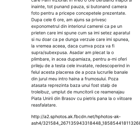
inainte, tot punand pauza, si butonand camera
foto pentru a pricepe concepetele prezentate.
Dupa cele 6 ore, am ajuns sa privesc
exponometrul din interiorul camerei ca pe un
prieten care imi spune cum sa imi setez aparatul
si nu doar ca pe dunga verzuie care imi spunea,
la vremea aceea, daca cumva poza va fi
supra/subexpusa. Asadar am plecat la o
plimbare, in acea dupamiaza, pentru a-mi oferi
prileju de a testa cele invatate, redescoperind in
felul acesta placerea de a poza lucrurile banale
din jurul meu intro haina a frumosului. Poza
atasata reprezinta baza unui fost stalp de
troleibuz, umplut de muncitorii ce reamenajau
Piata Unirii din Brasov cu pietris pana la o viitoare
reasfalatare.
http://a2.sphotos.ak.fbcdn.net/hphotos-ak-
ash4/321584_267135943318448_185854418113268