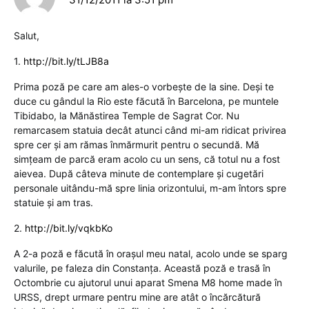
Salut,
1.
http://bit.ly/tLJB8a
Prima poză pe care am ales-o vorbeşte de la sine. Deşi te
duce cu gândul la Rio este făcută în Barcelona, pe muntele
Tibidabo, la Mănăstirea Temple de Sagrat Cor. Nu
remarcasem statuia decât atunci când mi-am ridicat privirea
spre cer şi am rămas înmărmurit pentru o secundă. Mă
simţeam de parcă eram acolo cu un sens, că totul nu a fost
aievea. După câteva minute de contemplare şi cugetări
personale uitându-mă spre linia orizontului, m-am întors spre
statuie şi am tras.
2.
http://bit.ly/vqkbKo
A 2-a poză e făcută în oraşul meu natal, acolo unde se sparg
valurile, pe faleza din Constanţa. Această poză e trasă în
Octombrie cu ajutorul unui aparat Smena M8 home made în
URSS, drept urmare pentru mine are atât o încărcătură