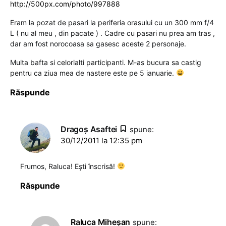
http://500px.com/photo/997888
Eram la pozat de pasari la periferia orasului cu un 300 mm f/4
L ( nu al meu , din pacate ) . Cadre cu pasari nu prea am tras ,
dar am fost norocoasa sa gasesc aceste 2 personaje.
Multa bafta si celorlalti participanti. M-as bucura sa castig
pentru ca ziua mea de nastere este pe 5 ianuarie.
Răspunde
Dragoş Asaftei
spune:
30/12/2011 la 12:35 pm
Frumos, Raluca! Ești înscrisă!
Răspunde
Raluca Miheşan
spune: