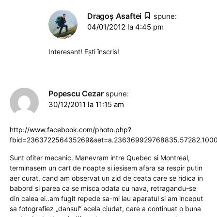
Dragoş Asaftei
spune:
04/01/2012 la 4:45 pm
Interesant! Ești înscris!
Popescu Cezar
spune:
30/12/2011 la 11:15 am
http://www.facebook.com/photo.php?
fbid=236372256435269&set=a.236369929768835.57282.100
Sunt ofiter mecanic. Manevram intre Quebec si Montreal,
terminasem un cart de noapte si iesisem afara sa respir putin
aer curat, cand am observat un zid de ceata care se ridica in
babord si parea ca se misca odata cu nava, retragandu-se
din calea ei..am fugit repede sa-mi iau aparatul si am inceput
sa fotografiez „dansul” acela ciudat, care a continuat o buna