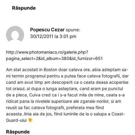
Răspunde
Popescu Cezar
spune:
30/12/2011 la 3:01 pm
http://www.photomaniacs.ro/galerie.php?
pagina_select=2&id_album=380&id_furnizor=651
Am stat acostati in Boston doar cateva ore..abia asteptam sa-
mi termin programul pentru a putea face cateva fotografii, dar
cand am avut timp am descoperit ca o ceata deasa acoperise
tot orasul..si dupa o lunga asteptare, cand eram pe punctul
de a pleca, Cuiva cred ca i s-a facut mila de mine, ceata s-a
ridicat pana la nivelele superioare ale zgaraie-norilor, si am
reusit sa fac cateva fotografii, preferata mea fiind
aceasta..linia aia de jos, fiind luminile de la o salupa a Coast-
Guard-ului
Răspunde