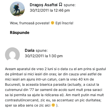
Dragoş Asaftei
spune:
30/12/2011 la 12:46 pm
Wow, frumoasă poveste!
Ești înscris!
Răspunde
Daria
spune:
30/12/2011 la 1:30 pm
Aveam aparatul de vreo 2 luni si o data cu el am prins si gustul
de plimbari si mici iesiri din oras; iar din cauza unei astfel de
mici iesiri am ajuns intr-un catun, cam la vreo 40 km de
Bucuresti, la aceasta biserica parasita (actually, a cazut la
cutremurul din ’77 iar oamenii de acolo sunt mult prea saraci
sa isi permita sa ajute la ridicarea ei). Am marit putin mai mult
contrastul(incercand, zic eu, sa accentuez un pic duritatea;
sper sa aiba sens ce zic aici
).