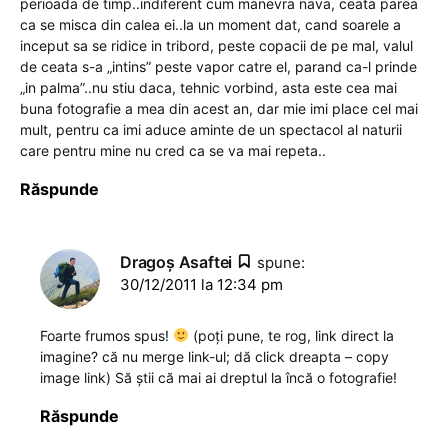
perioada de timp..indiferent cum manevra nava, ceata parea
ca se misca din calea ei..la un moment dat, cand soarele a
inceput sa se ridice in tribord, peste copacii de pe mal, valul
de ceata s-a „intins” peste vapor catre el, parand ca-l prinde
„in palma”..nu stiu daca, tehnic vorbind, asta este cea mai
buna fotografie a mea din acest an, dar mie imi place cel mai
mult, pentru ca imi aduce aminte de un spectacol al naturii
care pentru mine nu cred ca se va mai repeta..
Răspunde
Dragoş Asaftei
spune:
30/12/2011 la 12:34 pm
Foarte frumos spus!
(poți pune, te rog, link direct la
imagine? că nu merge link-ul; dă click dreapta – copy
image link) Să știi că mai ai dreptul la încă o fotografie!
Răspunde