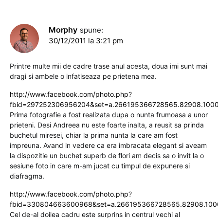
Morphy
spune:
30/12/2011 la 3:21 pm
Printre multe mii de cadre trase anul acesta, doua imi sunt mai
dragi si ambele o infatiseaza pe prietena mea.
http://www.facebook.com/photo.php?
fbid=297252306956204&set=a.266195366728565.82908.100
Prima fotografie a fost realizata dupa o nunta frumoasa a unor
prieteni. Desi Andreea nu este foarte inalta, a reusit sa prinda
buchetul miresei, chiar la prima nunta la care am fost
impreuna. Avand in vedere ca era imbracata elegant si aveam
la dispozitie un buchet superb de flori am decis sa o invit la o
sesiune foto in care m-am jucat cu timpul de expunere si
diafragma.
http://www.facebook.com/photo.php?
fbid=330804663600968&set=a.266195366728565.82908.10
Cel de-al doilea cadru este surprins in centrul vechi al