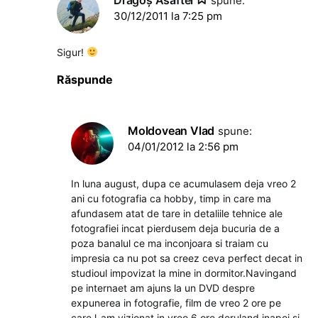
Dragoş Asaftei
spune:
30/12/2011 la 7:25 pm
Sigur!
Răspunde
Moldovean Vlad
spune:
04/01/2012 la 2:56 pm
In luna august, dupa ce acumulasem deja vreo 2
ani cu fotografia ca hobby, timp in care ma
afundasem atat de tare in detaliile tehnice ale
fotografiei incat pierdusem deja bucuria de a
poza banalul ce ma inconjoara si traiam cu
impresia ca nu pot sa creez ceva perfect decat in
studioul impovizat la mine in dormitor.Navingand
pe internaet am ajuns la un DVD despre
expunerea in fotografie, film de vreo 2 ore pe
care l-am vizionat in vreo 6 ore deruland inapoi si