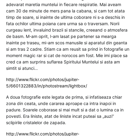
adevarat maretia muntelui in fiecare respiratie. Mai aveam
cam 30 de minute de mers pana la cabana, si cam tot atata
timp de soare, si inainte de ultima coborare ni s-a deschis in
fata ochilor ultima poiana care urma sa o traversam. Norii
curgeau lent, invaluind brazii si stancile, creeand o atmosfera
de basm. M-am oprit, l-am lasat pe partener sa mearga
inainte pe traseu, mi-am scos manusile si aparatul din geanta
si am tras 2 cadre. Stiam ca am reusit sa prind in fotografie un
moment magic rar si cat de norocos am fost. Mie imi place sa
cred ca am surprins suflarea Spiritului Muntelui si asta am
simtit si atunci…
http://www.flickr.com/photos/jupiter-
5/6601322883/in/photostream/lightbox/
A doua fotografie este legata de prima, si infatiseaza chiar
zona din ceata, unde cararea aproape ca intra inapoi in
padure. Soarele coborase si mai mult si a dat o lumina ca in
povesti. Era liniste, atat de liniste incat puteai sa „auzi”
sclipirile cristalelor de zapada.
http://www.flickr.com/photos/jupiter-