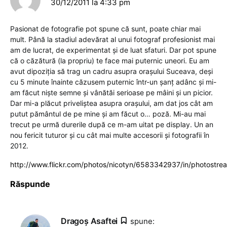
30/12/2011 la 4:33 pm
Pasionat de fotografie pot spune că sunt, poate chiar mai
mult. Până la stadiul adevărat al unui fotograf profesionist mai
am de lucrat, de experimentat şi de luat sfaturi. Dar pot spune
că o căzătură (la propriu) te face mai puternic uneori. Eu am
avut dipoziţia să trag un cadru asupra oraşului Suceava, deşi
cu 5 minute înainte căzusem puternic într-un şanţ adânc şi mi-
am făcut nişte semne şi vânătăi serioase pe mâini şi un picior.
Dar mi-a plăcut priveliştea asupra oraşului, am dat jos cât am
putut pământul de pe mine şi am făcut o… poză. Mi-au mai
trecut pe urmă durerile după ce m-am uitat pe display. Un an
nou fericit tuturor şi cu cât mai multe accesorii şi fotografii în
2012.
http://www.flickr.com/photos/nicotyn/6583342937/in/photostre
Răspunde
Dragoş Asaftei
spune: