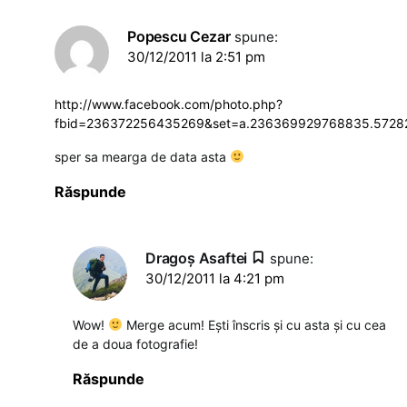
Popescu Cezar
spune:
30/12/2011 la 2:51 pm
http://www.facebook.com/photo.php?
fbid=236372256435269&set=a.236369929768835.5728
sper sa mearga de data asta
Răspunde
Dragoş Asaftei
spune:
30/12/2011 la 4:21 pm
Wow!
Merge acum! Ești înscris și cu asta și cu cea
de a doua fotografie!
Răspunde