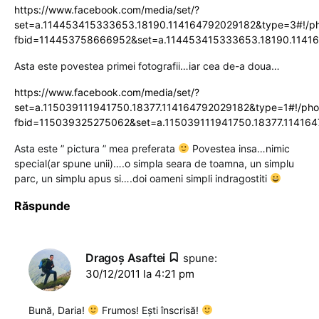
https://www.facebook.com/media/set/?
set=a.114453415333653.18190.114164792029182&type=3#!/ph
fbid=114453758666952&set=a.114453415333653.18190.11416
Asta este povestea primei fotografii…iar cea de-a doua…
https://www.facebook.com/media/set/?
set=a.115039111941750.18377.114164792029182&type=1#!/pho
fbid=115039325275062&set=a.115039111941750.18377.114164
Asta este ” pictura ” mea preferata
Povestea insa…nimic
special(ar spune unii)….o simpla seara de toamna, un simplu
parc, un simplu apus si….doi oameni simpli indragostiti
Răspunde
Dragoş Asaftei
spune:
30/12/2011 la 4:21 pm
Bună, Daria!
Frumos! Ești înscrisă!