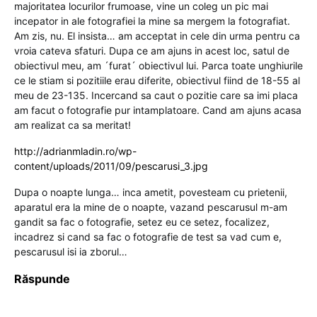
majoritatea locurilor frumoase, vine un coleg un pic mai
incepator in ale fotografiei la mine sa mergem la fotografiat.
Am zis, nu. El insista… am acceptat in cele din urma pentru ca
vroia cateva sfaturi. Dupa ce am ajuns in acest loc, satul de
obiectivul meu, am ´furat´ obiectivul lui. Parca toate unghiurile
ce le stiam si pozitiile erau diferite, obiectivul fiind de 18-55 al
meu de 23-135. Incercand sa caut o pozitie care sa imi placa
am facut o fotografie pur intamplatoare. Cand am ajuns acasa
am realizat ca sa meritat!
http://adrianmladin.ro/wp-
content/uploads/2011/09/pescarusi_3.jpg
Dupa o noapte lunga… inca ametit, povesteam cu prietenii,
aparatul era la mine de o noapte, vazand pescarusul m-am
gandit sa fac o fotografie, setez eu ce setez, focalizez,
incadrez si cand sa fac o fotografie de test sa vad cum e,
pescarusul isi ia zborul…
Răspunde