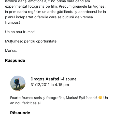
istorică dar şi emoţională, fiind prima oară când am
experimentat fotografia pe film. Precum greierele lui Arghezi,
în prim cadru regăsim un artist gâdilându-şi acordeonul iar în
planul îndepărtat o familie care se bucură de vremea
frumoasă.
Un an nou frumos!
Mulţumesc pentru oportunitate,
Marius.
Răspunde
Dragoş Asaftei
spune:
31/12/2011 la 4:15 pm
Foarte frumos scris și fotografiat, Marius! Ești înscris!
Un
an nou fericit să ai!
Răspunde