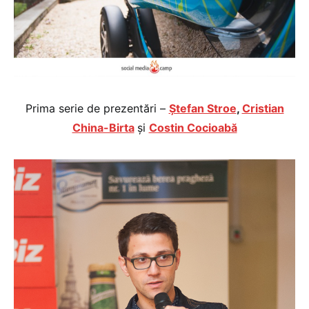
Prima serie de prezentări –
Ștefan Stroe
,
Cristian
China-Birta
și
Costin Cocioabă