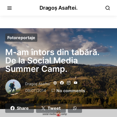
Dragoș Asaftei.
Fotoreportaje
M-am întors din tabără.
De la Social Media
Summer Camp.
Dragoş Asaftei
09/07/2014
No comments
Share
Tweet