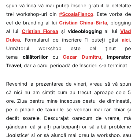
spun vă încă vă mai puteți înscrie gratuit la celelalte
trei workshop-uri din
#
ScoalaFlanco
. Este vorba de
cel de branding al lui
Cristian China-Birta
, blogging
al lui
Cristian Florea
și
videoblogging
al lui
Vlad
Dulea
. Formularul de înscriere îl puteți găsi
aici
.
Următorul workshop este cel ținut pe
tema
călătoriilor
cu
Cezar Dumitru
, Imperator
Travel
, dar a cărui perioadă de înscrieri s-a terminat.
Revenind la prezentarea de vineri, vreau să vă spun
că nici nu am simțit cum au trecut aproape cele 5
ore. Ziua pentru mine începuse destul de dimineață,
pe o ploaie de taxiurile se vedeau mai rar chiar și
decât soarele. Descurajat oarecum de vreme, mă
gândeam că și alți participanți or să aibă probleme
„logistice” și or să ajungă mai greu la workshop, sau