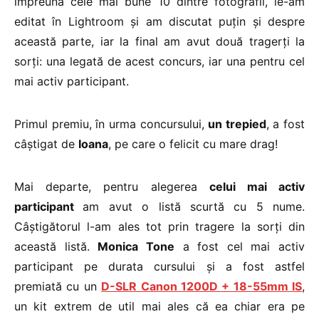
împreună cele mai bune 10 dintre fotografii, le-am
editat în Lightroom și am discutat puțin și despre
această parte, iar la final am avut două tragerți la
sorți: una legată de acest concurs, iar una pentru cel
mai activ participant.
Primul premiu, în urma concursului,
un trepied
, a fost
câștigat de
Ioana
, pe care o felicit cu mare drag!
Mai departe, pentru alegerea
celui mai activ
participant
am avut o listă scurtă cu 5 nume.
Câștigătorul l-am ales tot prin tragere la sorți din
această listă.
Monica Tone
a fost cel mai activ
participant pe durata cursului și a fost astfel
premiată cu un
D-SLR Canon 1200D + 18-55mm IS
,
un kit extrem de util mai ales că ea chiar era pe