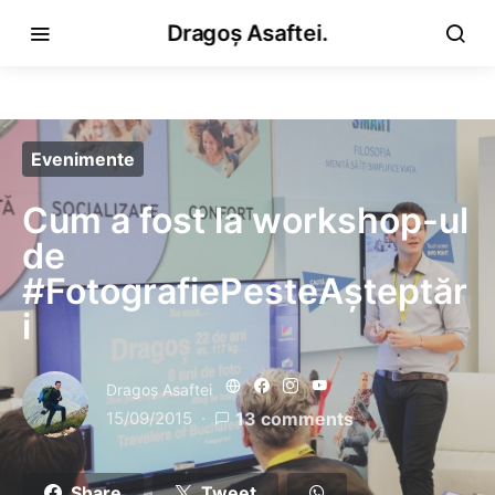
Dragoș Asaftei.
Evenimente
Cum a fost la workshop-ul
de
#FotografiePesteAșteptăr
i
Dragoş Asaftei
15/09/2015
13 comments
Share
Tweet