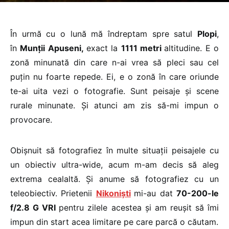
În urmă cu o lună mă îndreptam spre satul
Plopi
,
în
Munții Apuseni,
exact la
1111 metri
altitudine. E o
zonă minunată din care n-ai vrea să pleci sau cel
puțin nu foarte repede. Ei, e o zonă în care oriunde
te-ai uita vezi o fotografie. Sunt peisaje și scene
rurale minunate. Și atunci am zis să-mi impun o
provocare.
Obișnuit să fotografiez în multe situații peisajele cu
un obiectiv ultra-wide, acum m-am decis să aleg
extrema cealaltă. Și anume să fotografiez cu un
teleobiectiv. Prietenii
Nikoniști
mi-au dat
70-200-le
f/2.8 G VRI
pentru zilele acestea și am reușit să îmi
impun din start acea limitare pe care parcă o căutam.