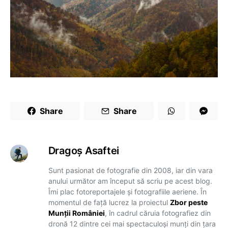
Share
Share
Dragoş Asaftei
Sunt pasionat de fotografie din 2008, iar din vara
anului următor am început să scriu pe acest blog.
Îmi plac fotoreportajele și fotografiile aeriene. În
momentul de față lucrez la proiectul
Zbor peste
Munții României
, în cadrul căruia fotografiez din
dronă 12 dintre cei mai spectaculoși munți din țara