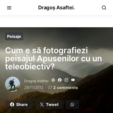
Dragoș Asaftei.
Peisaje
Cum e să fotografiezi
peisajul Apusenilor cu un
teleobiectiv?
Dragoş Asaftei
28/11/2012
2 comments
Share
Tweet