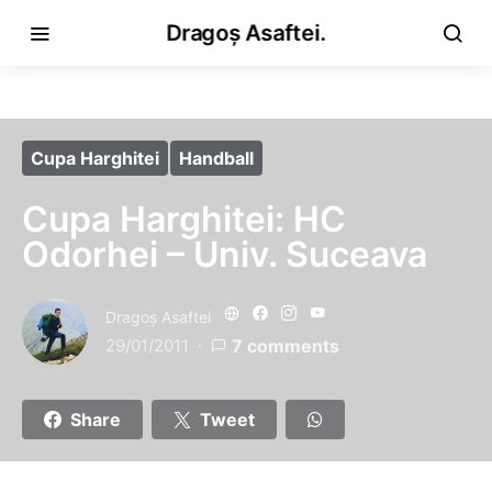
Dragoș Asaftei.
Cupa Harghitei
Handball
Cupa Harghitei: HC
Odorhei – Univ. Suceava
Dragoş Asaftei
29/01/2011
7 comments
Share
Tweet