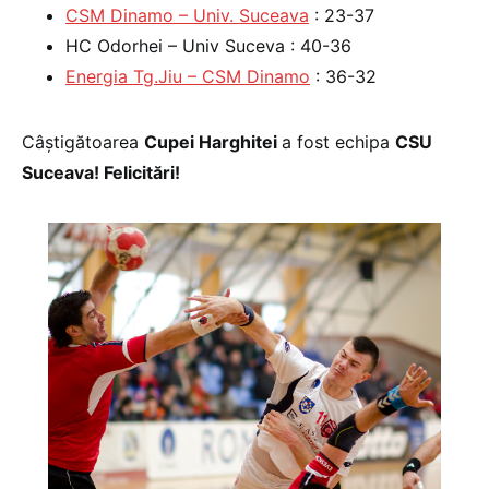
CSM Dinamo – Univ. Suceava
: 23-37
HC Odorhei – Univ Suceva : 40-36
Energia Tg.Jiu – CSM Dinamo
: 36-32
Câştigătoarea
Cupei Harghitei
a fost echipa
CSU
Suceava! Felicitări!