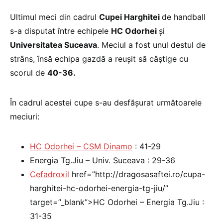
Ultimul meci din cadrul
Cupei Harghitei
de handball
s-a disputat între echipele
HC Odorhei
şi
Universitatea Suceava
. Meciul a fost unul destul de
strâns, însă echipa gazdă a reuşit să câştige cu
scorul de
40-36.
În cadrul acestei cupe s-au desfăşurat următoarele
meciuri:
HC Odorhei – CSM Dinam
o
: 41-29
Energia Tg.Jiu – Univ. Suceava : 29-36
Cefadroxil
href=”http://dragosasaftei.ro/cupa-
harghitei-hc-odorhei-energia-tg-jiu/”
target=”_blank”>HC Odorhei – Energia Tg.Jiu :
31-35