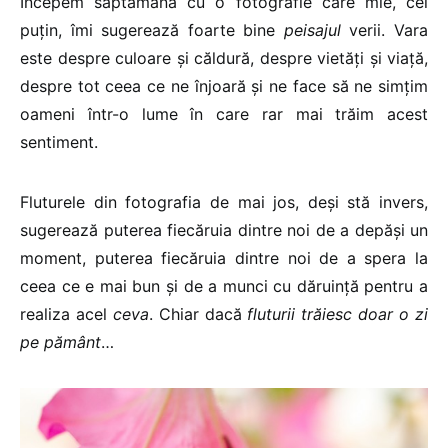
Începem săptămâna cu o fotografie care mie, cel
puțin, îmi sugerează foarte bine
peisajul
verii. Vara
este despre culoare și căldură, despre vietăți și viață,
despre tot ceea ce ne înjoară și ne face să ne simțim
oameni într-o lume în care rar mai trăim acest
sentiment.
Fluturele din fotografia de mai jos, deși stă invers,
sugerează puterea fiecăruia dintre noi de a depăși un
moment, puterea fiecăruia dintre noi de a spera la
ceea ce e mai bun și de a munci cu dăruință pentru a
realiza acel
ceva
. Chiar dacă
fluturii trăiesc doar o zi
pe pământ
…