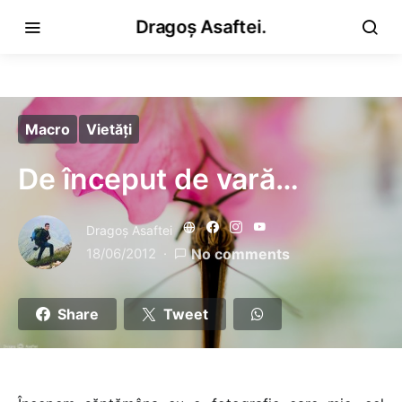
Dragoș Asaftei.
Macro
Vietăţi
De început de vară…
Dragoş Asaftei
18/06/2012
No comments
Share
Tweet