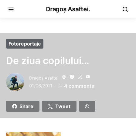
Dragoș Asaftei.
Fotoreportaje
De ziua copilului…
Dragoş Asaftei
01/06/2011
4 comments
Share
Tweet