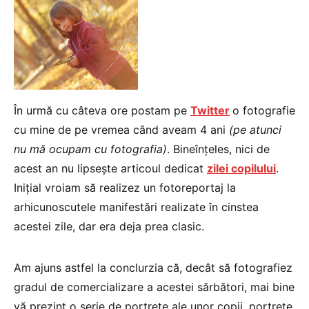
În urmă cu câteva ore postam pe
Twitter
o fotografie
cu mine de pe vremea când aveam 4 ani
(pe atunci
nu mă ocupam cu fotografia)
. Bineînțeles, nici de
acest an nu lipsește articoul dedicat
zilei copilului
.
Inițial vroiam să realizez un fotoreportaj la
arhicunoscutele manifestări realizate în cinstea
acestei zile, dar era deja prea clasic.
Am ajuns astfel la conclurzia că, decât să fotografiez
gradul de comercializare a acestei sărbători, mai bine
vă prezint o serie de portrete ale unor copii, portrete