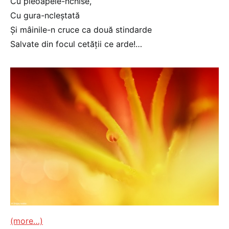
Cu pleoapele-nchise,
Cu gura-ncleştată
Şi mâinile-n cruce ca două stindarde
Salvate din focul cetăţii ce arde!…
(more…)