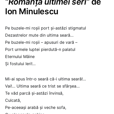
”Romanța ultimei seri”
de
Ion Minulescu
Pe buzele-mi roşii port şi-astăzi stigmatul
Dezastrelor mute din ultima seară…
Pe buzele-mi roşii – apusuri de vară –
Port urmele luptei pierdută-n palatul
Eternului Mâine
Şi fostului Ieri!…
Mi-ai spus într-o seară că-i ultima seară!…
Vai!… Ultima seară ce trist se sfârşea…
Te văd parcă şi-astăzi învinsă,
Culcată,
Pe-aceeaşi arabă şi veche sofa,