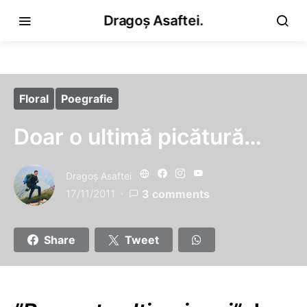
Dragoș Asaftei.
Floral
Poegrafie
Doar o ultimă picătură…
Dragoş Asaftei
17/11/2011
3 comments
Share
Tweet