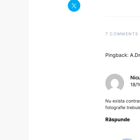
7 COMMENTS
Pingback:
A.Dr
Nic
18/1
Nu exista contras
fotografie trebui
Răspunde