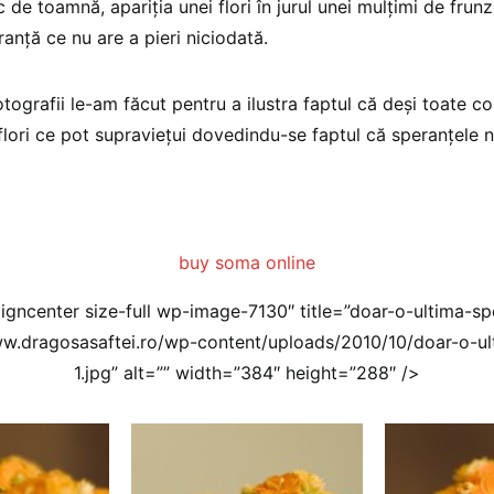
oc de toamnă, apariţia unei flori în jurul unei mulţimi de frun
anţă ce nu are a pieri niciodată.
ografii le-am făcut pentru a ilustra faptul că deşi toate con
flori ce pot supravieţui dovedindu-se faptul că speranţele n
buy soma online
ligncenter size-full wp-image-7130″ title=”doar-o-ultima-sp
ww.dragosasaftei.ro/wp-content/uploads/2010/10/doar-o-ul
1.jpg” alt=”” width=”384″ height=”288″ />