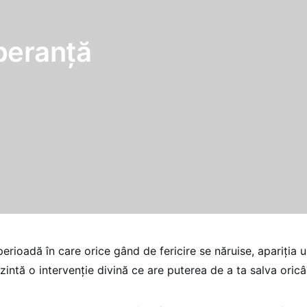
peranţă
erioadă în care orice gând de fericire se năruise, apariţia 
zintă o intervenţie divină ce are puterea de a ta salva oricâ