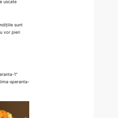
ze uscate
diţiile sunt
u vor pieri
eranta-1″
tima-speranta-