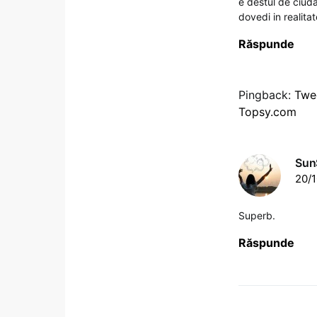
e destul de ciuda
dovedi in realitat
Răspunde
Pingback:
Twee
Topsy.com
Sun
20/1
Superb.
Răspunde