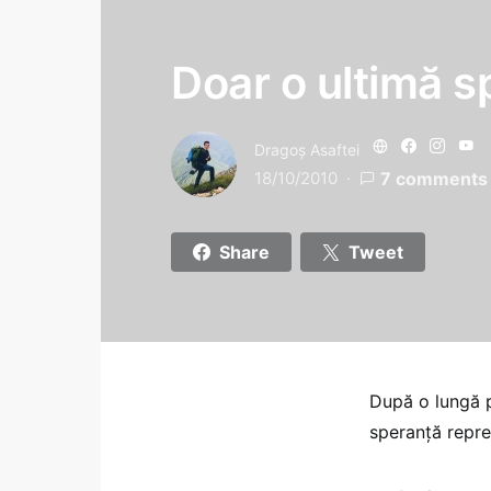
Doar o ultimă s
Dragoş Asaftei
18/10/2010
7 comments
Share
Tweet
După o lungă p
speranţă repre