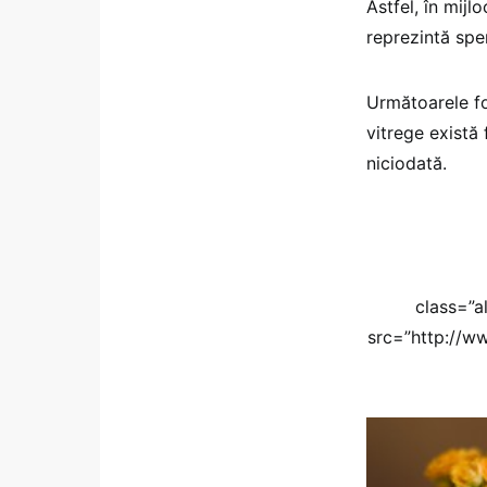
Astfel, în mijl
reprezintă sper
Următoarele fot
vitrege există 
niciodată.
class=”a
src=”http://w