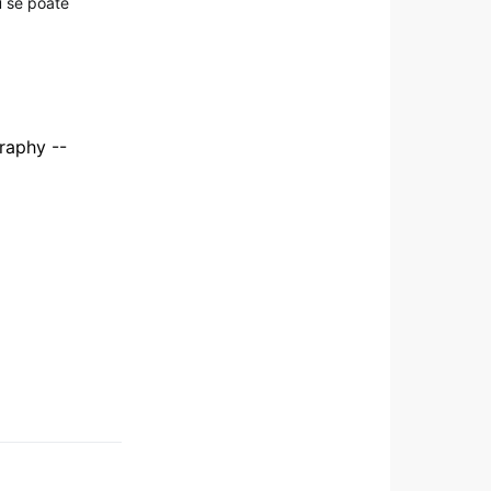
u se poate
raphy --