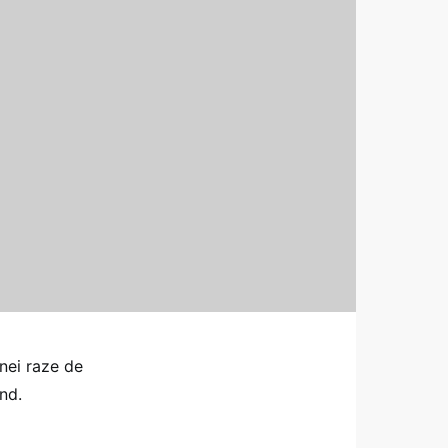
unei raze de
nd.