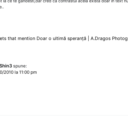
t la ce te gandesti,dar cred ca contrastul acela exista doar in text n
e..
ts that mention Doar o ultimă speranţă | A.Dragos Photog
Shin3
spune:
0/2010 la 11:00 pm