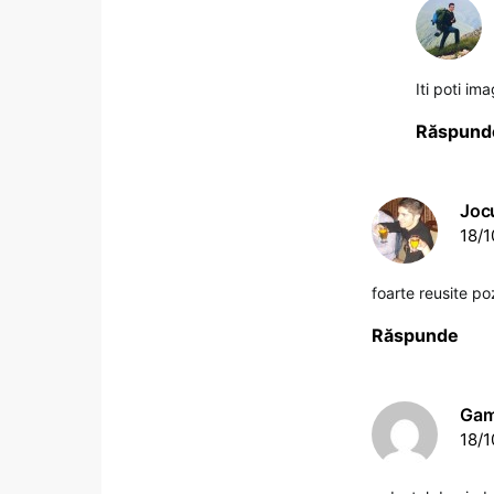
Iti poti ima
Răspund
Jocu
18/1
foarte reusite p
Răspunde
Ga
18/1