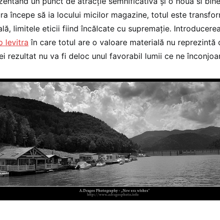
zentând un punct de atracţie semnificativă şi o nouă si bin
ra începe să ia locului micilor magazine, totul este transfor
lă, limitele eticii fiind încălcate cu supremaţie. Introducerea
 levitra
în care totul are o valoare materială nu reprezintă
rei rezultat nu va fi deloc unul favorabil lumii ce ne înconjoa