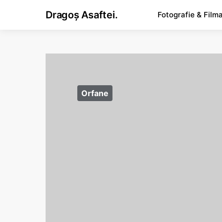
Dragoș Asaftei.
Fotografie & Film
Orfane