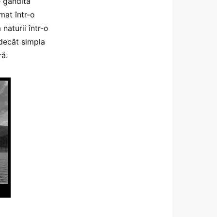
e gândită
mat într-o
 naturii într-o
 decât simpla
ră.