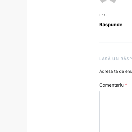
, , , ,
Răspunde
LASĂ UN RĂS
Adresa ta de emai
Comentariu
*