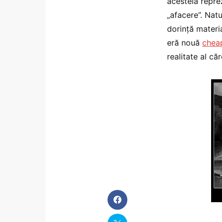
acesteia repre
„afacere”. Natu
dorinţă materia
eră nouă
cheap
realitate al că