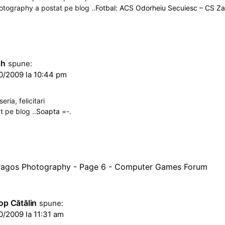
otography a postat pe blog ..
Fotbal: ACS Odorheiu Secuiesc – CS Za
ah
spune:
0/2009 la 10:44 pm
ria, felicitari
t pe blog ..
Soapta
=-.
ragos Photography - Page 6 - Computer Games Forum
op Cătălin
spune:
0/2009 la 11:31 am