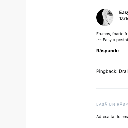
Eas
18/1
Frumos, foarte 
.-= Easy a postat
Răspunde
Pingback:
Dral
LASĂ UN RĂS
Adresa ta de emai