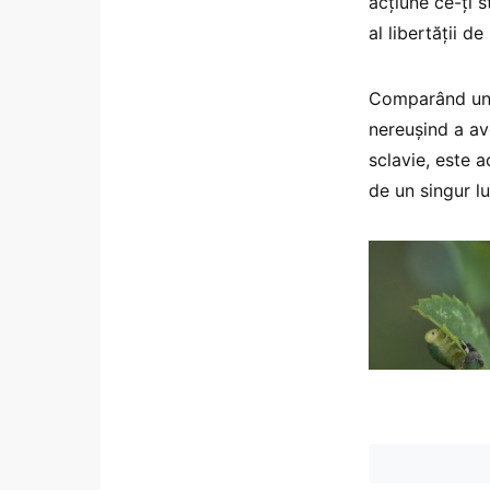
acţiune ce-ţi s
al libertăţii de
Comparând un or
nereuşind a av
sclavie, este a
de un singur l