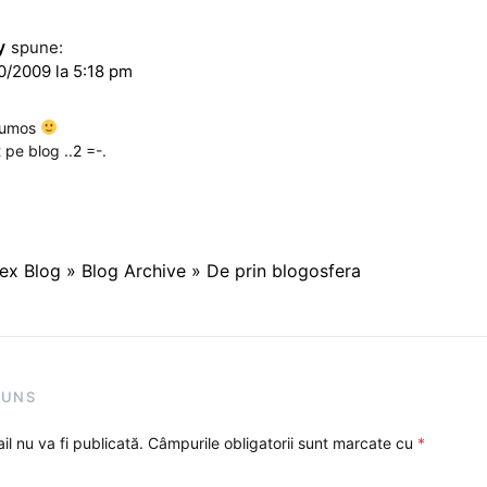
y
spune:
0/2009 la 5:18 pm
frumos
 pe blog ..
2
=-.
ex Blog » Blog Archive » De prin blogosfera
PUNS
l nu va fi publicată.
Câmpurile obligatorii sunt marcate cu
*