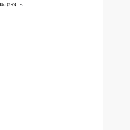
lău (2-0)
=-.