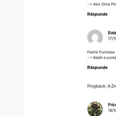
.-= Alex Dima Ph
Răspunde
Bal
17/1
Foarte frumoasa se
.-= Balah a posta
Răspunde
Pingback:
A.D
Pric
18/1