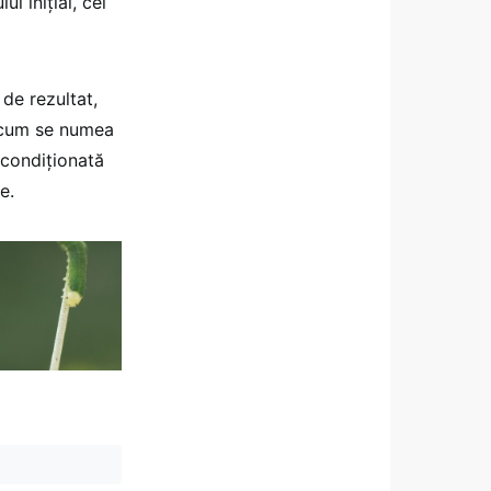
i îniţial, cel
 de rezultat,
 acum se numea
d condiţionată
e.