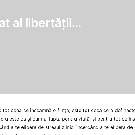
 al libertăţii…
e tot ceea ce înseamnă o fiinţă, este tot ceea ce o defineşt
ucru este ca şi cum ai lupta pentru viaţă, şi pentru tot ce î
ând a te elibera de stresul zilnic, încercând a te elibera de 