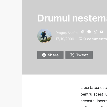
Drumul nestemat
Dragoş Asaftei
17/10/2009
9 comments
Share
Tweet
Libertatea est
pentru acest l
aceasta. Încerc