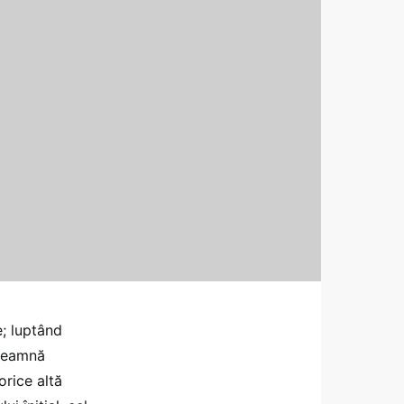
e; luptând
nseamnă
orice altă