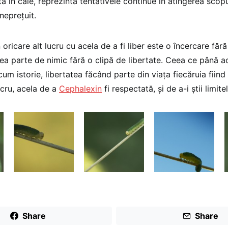
tă în cale, reprezintă tentativele continue în atingerea scopulu
 nepreţuit.
icare alt lucru cu acela de a fi liber este o încercare fără
ea parte de nimic fără o clipă de libertate. Ceea ce până
cum istorie, libertatea făcând parte din viaţa fiecăruia fiin
ucru, acela de a
Cephalexin
fi respectată, şi de a-i ştii limitel
Share
Share