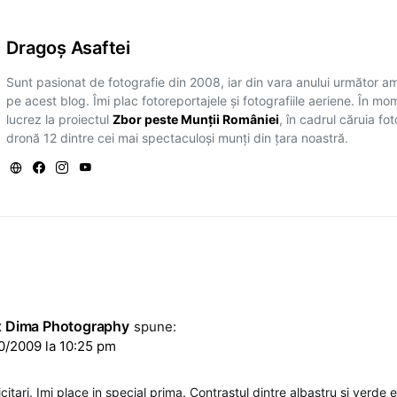
Dragoş Asaftei
Sunt pasionat de fotografie din 2008, iar din vara anului următor a
pe acest blog. Îmi plac fotoreportajele și fotografiile aeriene. În mo
lucrez la proiectul
Zbor peste Munții României
, în cadrul căruia fo
dronă 12 dintre cei mai spectaculoși munți din țara noastră.
x Dima Photography
spune:
0/2009 la 10:25 pm
icitari. Imi place in special prima. Contrastul dintre albastru si verde e