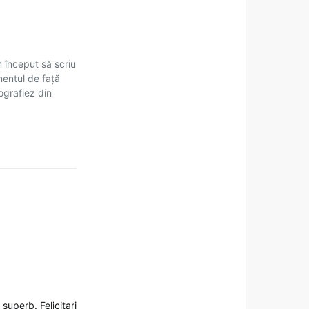
m început să scriu
mentul de față
tografiez din
 superb. Felicitari