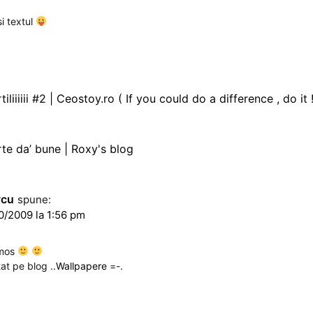
i textul
tiliiiiii #2 | Ceostoy.ro ( If you could do a difference , do it !
te da’ bune | Roxy's blog
ycu
spune:
0/2009 la 1:56 pm
umos
at pe blog ..
Wallpapere
=-.