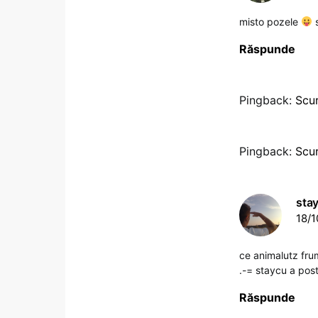
misto pozele
s
Răspunde
Pingback:
Scur
Pingback:
Scur
sta
18/1
ce animalutz fr
.-= staycu a post
Răspunde