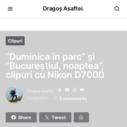
Dragoș Asaftei.
Clipuri
”Duminica în parc” și
”Bucureștiul, noaptea”,
clipuri cu Nikon D7000
Dragoş Asaftei
11/06/2011
5 comments
Share
Tweet