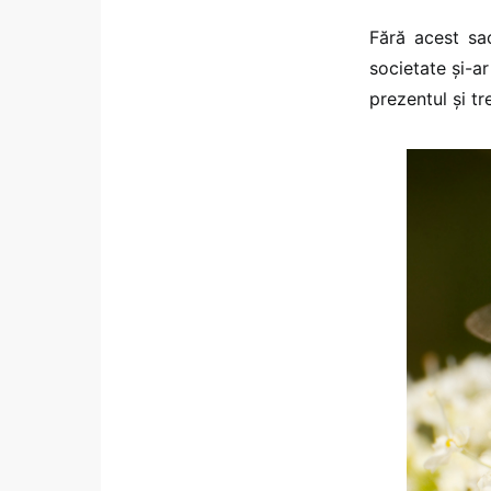
Fără acest sac
societate şi-a
prezentul şi t