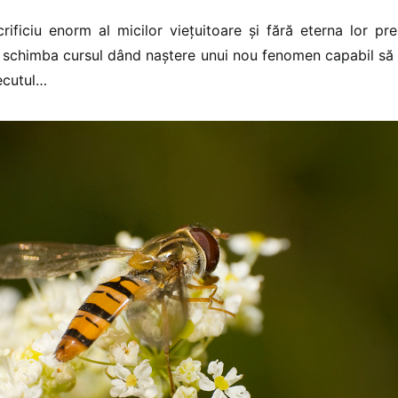
rificiu enorm al micilor vieţuitoare şi fără eterna lor pr
r schimba cursul dând naştere unui nou fenomen capabil să 
recutul…