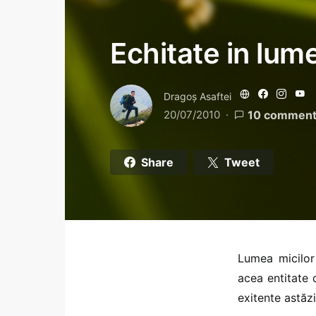
Echitate in lume
Dragoş Asaftei
20/07/2010
10 commen
Share
Tweet
Lumea micilor 
acea entitate 
exitente astăzi