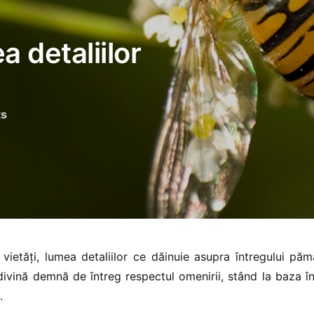
a detaliilor
ts
vietăţi, lumea detaliilor ce dăinuie asupra întregului păm
divină demnă de întreg respectul omenirii, stând la baza înt
.