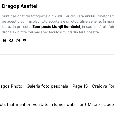
Dragoş Asaftei
Sunt pasionat de fotografie din 2008, iar din vara anului următor a
pe acest blog. Îmi plac fotoreportajele și fotografiile aeriene. În mo
lucrez la proiectul
Zbor peste Munții României
, în cadrul căruia fo
dronă 12 dintre cei mai spectaculoși munți din țara noastră.
S
agos Photo - Galeria foto pesonala - Page 15 - Craiova F
ts that mention Echitate in lumea detaliilor ( Macro ) #peb