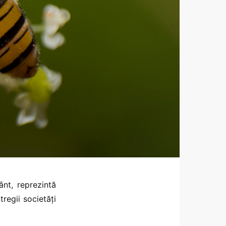
ânt, reprezintă
regii societăţi