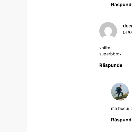
Răspund
dee
01/0
vaiii:x
superbbb:x
Răspunde
ma bucur ca
Răspund