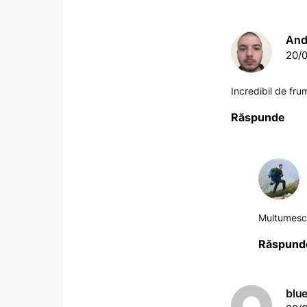
And
20/0
Incredibil de fru
Răspunde
Multumesc,
Răspund
blu