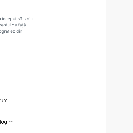
m început să scriu
mentul de față
tografiez din
orum
log --