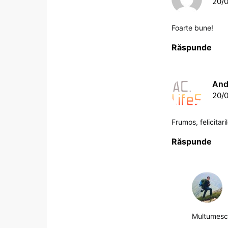
20/0
Foarte bune!
Răspunde
And
20/0
Frumos, felicitar
Răspunde
Multumes