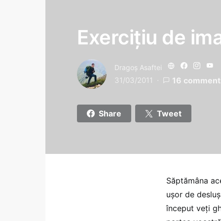
Exerciţiu de im
Dragoş Asaftei
31/03/2011
16 comment
Share
Tweet
Săptămâna ac
uşor de desluşi
început veţi g