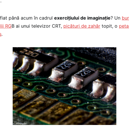
.
fiat până acum în cadrul
exerciţiului de imaginaţie
? Un
bur
lii RG
B ai unui televizor CRT,
picături de zahăr
topit, o
peta
s
.