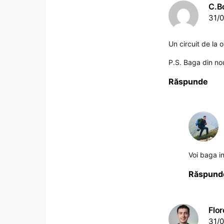
C.B
31/0
Un circuit de la 
P.S. Baga din no
Răspunde
Voi baga i
Răspund
Flor
31/0