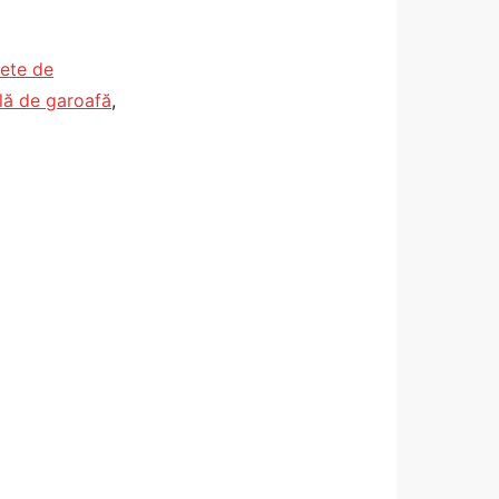
ete de
lă de garoafă
,