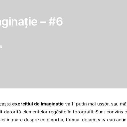
aginaţie – #6
s
easta
exerciţiul de imaginaţie
va fi puţin mai usşor, sau mă
t datorită elementelor regăsite în fotografii. Sunt convins c
hici în mare despre ce e vorba, tocmai de aceea vreau anumi