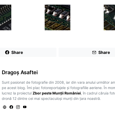
Share
Share
Dragoş Asaftei
Sunt pasionat de fotografie din 2008, iar din vara anului următor a
pe acest blog. Îmi plac fotoreportajele și fotografiile aeriene. În mo
lucrez la proiectul
Zbor peste Munții României
, în cadrul căruia fo
dronă 12 dintre cei mai spectaculoși munți din țara noastră.