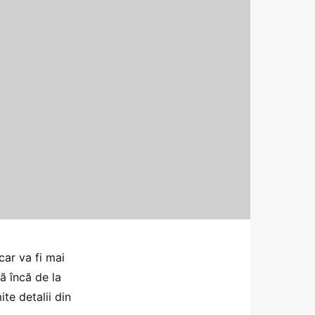
car va fi mai
ă încă de la
te detalii din