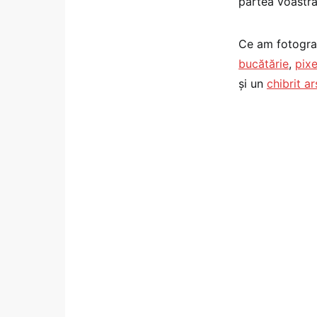
partea voastră
Ce am fotogra
bucătărie
,
pixe
şi un
chibrit ar