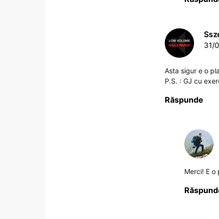
Ssz
31/0
Asta sigur e o pl
P.S. : GJ cu exer
Răspunde
Merci! E o
Răspund