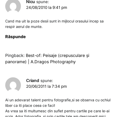
Nicu
spune:
24/08/2010 la 9:41 pm
Cand ma uit la poze desii sunt in mijlocul orasului incep sa
respir aerul de munte.
Răspunde
Pingback:
Best-of: Peisaje (crepusculare şi
panorame) | A.Dragos Photography
Criand
spune:
20/06/2011 la 7:34 pm
Ai un adevarat talent pentru fotografie,si se observa cu ochiul
liber ca iti place ceea ce faci!
As vrea sa iti multumesc din suflet pentru cartile pe care le-ai
scris .Ador fotografia ,si prin cartile tale am descoperit mici