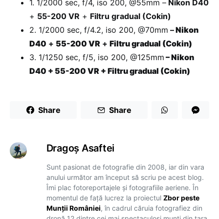
1. 1/2000 sec, f/4, iso 200, @55mm –
Nikon D40
+
55-200 VR
+
Filtru gradual (Cokin)
2. 1/2000 sec, f/4.2, iso 200, @70mm
–
Nikon
D40
+
55-200 VR
+
Filtru gradual (Cokin)
3. 1/1250 sec, f/5, iso 200, @125mm
–
Nikon
D40
+
55-200 VR
+
Filtru gradual (Cokin)
Share
Share
Dragoş Asaftei
Sunt pasionat de fotografie din 2008, iar din vara
anului următor am început să scriu pe acest blog.
Îmi plac fotoreportajele și fotografiile aeriene. În
momentul de față lucrez la proiectul
Zbor peste
Munții României
, în cadrul căruia fotografiez din
dronă 12 dintre cei mai spectaculoși munți din țara