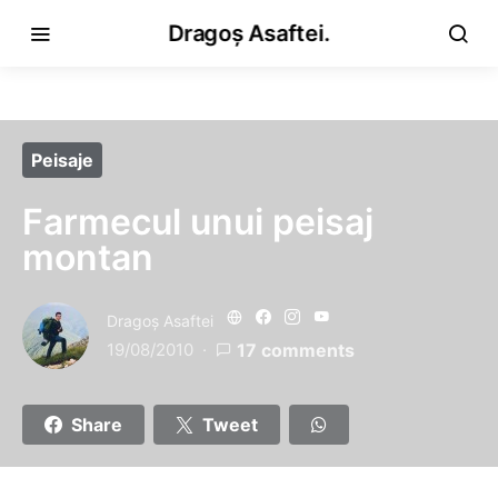
Dragoș Asaftei.
Peisaje
Farmecul unui peisaj
montan
Dragoş Asaftei
19/08/2010
17 comments
Share
Tweet