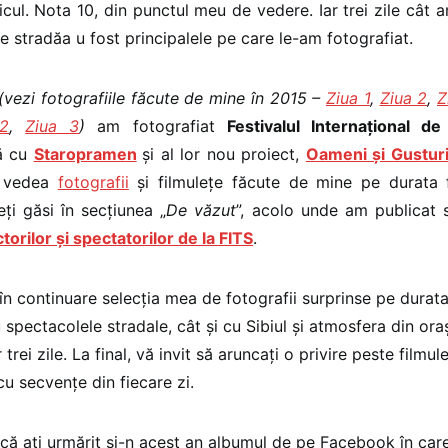
icul. Nota 10, din punctul meu de vedere. Iar trei zile cât a
e stradăa u fost principalele pe care le-am fotografiat.
(vezi fotografiile făcute de mine în 2015 –
Ziua 1
,
Ziua 2
,
Z
 2
,
Ziua 3
)
am fotografiat
Festivalul Internațional d
ă cu
Staropramen
și al lor nou proiect,
Oameni și Gustur
i vedea
fotografii
și filmulețe făcute de mine pe durata fe
eți găsi în secțiunea „
De văzut
”, acolo unde am publicat 
torilor și spectatorilor de la FITS
.
n continuare selecția mea de fotografii surprinse pe durata 
 spectacolele stradale, cât și cu Sibiul și atmosfera din or
 trei zile. La final, vă invit să aruncați o privire peste filmu
u secvențe din fiecare zi.
ă ați urmărit și-n acest an albumul de pe Facebook în car