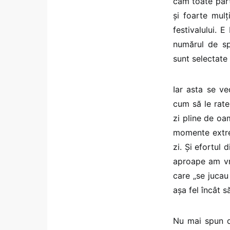
cam toate părț
și foarte mulț
festivalului. 
numărul de spe
sunt selectate 
Iar asta se v
cum să le rate
zi pline de oam
momente extrem
zi. Și efortul
aproape am vru
care „se jucau 
așa fel încât s
Nu mai spun de