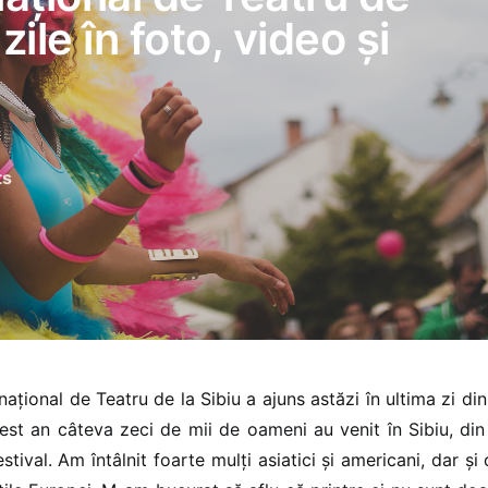
zile în foto, video și
ts
rnațional de Teatru de la Sibiu a ajuns astăzi în ultima zi d
acest an câteva zeci de mii de oameni au venit în Sibiu, din 
estival. Am întâlnit foarte mulți asiatici și americani, dar ș