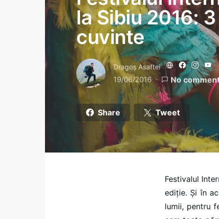
la Sibiu 2016: 3 
cuvinte
Dragoş Asaftei
19/06/2016
No commen
Share
Tweet
Festivalul Inte
ediție. Și în 
lumii, pentru f