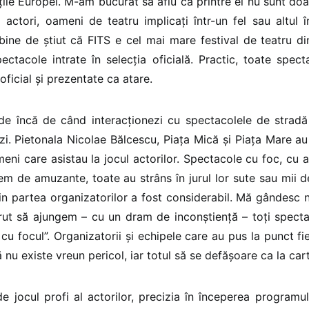
ile Europei. M-am bucurat să aflu că printre ei nu sunt doar
i actori, oameni de teatru implicați într-un fel sau altul 
E bine de știut că FITS e cel mai mare festival de teatru 
ctacole intrate în selecția oficială. Practic, toate spect
oficial și prezentate ca atare.
ede încă de când interacționezi cu spectacolele de stradă
zi. Pietonala Nicolae Bălcescu, Piața Mică și Piața Mare au 
eni care asistau la jocul actorilor. Spectacole cu foc, cu a
 de amuzante, toate au strâns în jurul lor sute sau mii 
 din partea organizatorilor a fost considerabil. Mă gândesc 
t să ajungem – cu un dram de inconștiență – toți spectat
cu focul”. Organizatorii și echipele care au pus la punct fi
ă nu existe vreun pericol, iar totul să se defășoare ca la car
 jocul profi al actorilor, precizia în începerea programulu