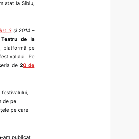
m stat la Sibiu,
iua 3
și 2014 –
e Teatru de la
i
, platformă pe
stivalului. Pe
seria de
2
0 de
festivalului,
aș de pe
lețele pe care
e-am publicat