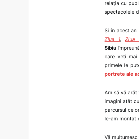
relația cu publ
spectacolele d
Și în acest an
Ziua 1
,
Ziua
Sibiu
împreun
care veți ma
primele le put
portrete ale ac
Am să vă arăt î
imagini atât cu
parcursul celor
le-am montat c
Vă mulțumesc c