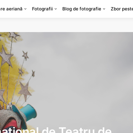
are aeriană
Fotografii
Blog de fotografie
Zbor pest
național de Teatru de