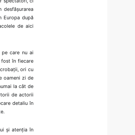
 spectatori, ci
în desfășurarea
din Europa după
acolele de aici
 pe care nu ai
fost în fiecare
crobații, ori cu
de oameni zi de
numai la cât de
orii de actorii
ecare detaliu în
te.
i și atenția în