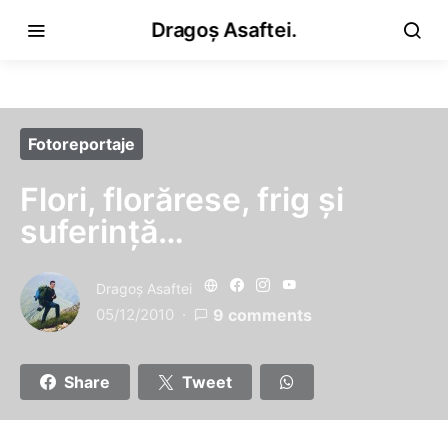
Dragoș Asaftei.
Fotoreportaje
Flori, florărese, frig şi
suferinţă…
Dragoş Asaftei
05/12/2010
9 comments
Share
Tweet