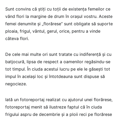
Sunt convins că ştiţi cu toţii de existenţa femeilor ce
vând flori la margine de drum în oraşul vostru. Aceste
femei denumite şi „florărese” sunt obligate să suporte
ploaia, frigul, vântul, gerul, orice, pentru a vinde
câteva flori.
De cele mai multe ori sunt tratate cu indiferenţă şi cu
batjocură, lipsa de respect a oamenilor regăsindu-se
tot timpul. În ciuda acestui lucru pe ele le găseşti tot
impul în acelaşi loc şi întotdeauna sunt dispuse să
negocieze.
Iată un fotoreportaj realizat cu ajutorul unei florărese,
fotoreportaj menit să ilustreze faptul că în ciuda
frigului aspru de decembrie şi a ploii reci pe florărese