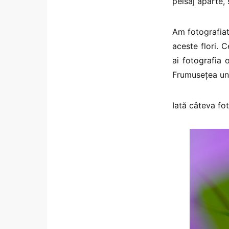
peisaj aparte, 
Am fotografia
aceste flori. C
ai fotografia 
Frumusețea unei
Iată câteva fo