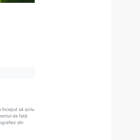
m început să scriu
mentul de față
tografiez din