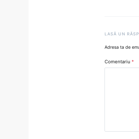
LASĂ UN RĂS
Adresa ta de emai
Comentariu
*