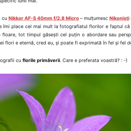
specific lunii mai.
t cu
Nikkor AF-S 40mm f/2.8 Micro
– mulțumesc
Nikoniști
e îmi place cel mai mult la fotografiatul florilor e faptul că
o floare, tot timpul găsești cel puțin o abordare sau perspe
 flori e eternă, cred eu, și poate fi exprimată în fel și fel 
tografii cu
florile primăverii
. Care e preferata voastră? : -)