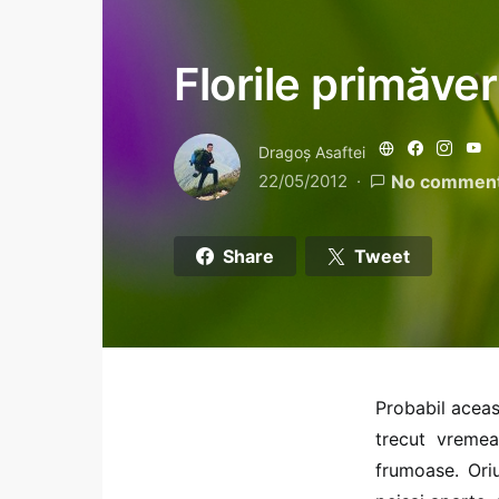
Florile primăveri
Dragoş Asaftei
22/05/2012
No commen
Share
Tweet
Probabil aceas
trecut vremea
frumoase. Oriu