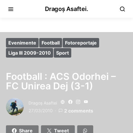
Dragoș Asaftei.
Evenimente
Football
Fotoreportaje
Liga III 2009-2010
Sport
Football : ACS Odorhei –
FC Unirea Dej (3-1)
Dragoş Asaftei
27/03/2010
2 comments
Share
Tweet