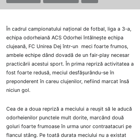
În cadrul campionatului naţional de fotbal, liga a 3-a,
echipa odorheiană ACS Odorhei întâlneşte echipa
clujeană, FC Unirea Dej într-un meci foarte frumos,
ambele echipe dând dovadă de un fair-play necesar
practicării acestui sport. În prima repriză activitatea a
fost foarte redusă, meciul desfăşurându-se în
preponderent în careu clujenilor, nefiind marcat însă
niciun gol.
Cea de a doua repriză a meciului a reuşit să le aducă
odorheienilor punctele mult dorite, marcând două
goluri foarte frumoase în urma unor contraatacuri pe
flancul stâng. Pe toată durata meciului nu a existat