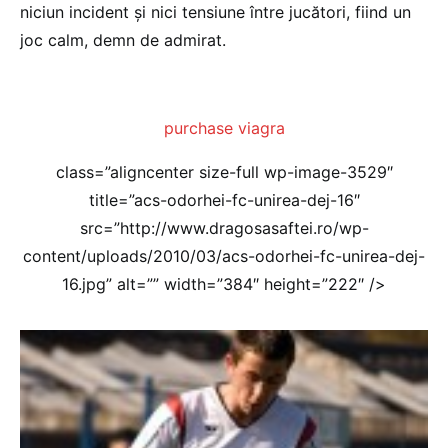
niciun incident şi nici tensiune între jucători, fiind un
joc calm, demn de admirat.
purchase viagra
class=”aligncenter size-full wp-image-3529″
title=”acs-odorhei-fc-unirea-dej-16″
src=”http://www.dragosasaftei.ro/wp-
content/uploads/2010/03/acs-odorhei-fc-unirea-dej-
16.jpg” alt=”” width=”384″ height=”222″ />