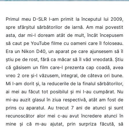
Primul meu D-SLR l-am primit la începutul lui 2009,
spre sfârșitul sărbătorilor de iarnă. Am mai povestit
asta, dar mi-l doream atât de mult, încât începusem
să caut pe YouTube filme cu oameni care îl foloseau.
Era un Nikon D40, un aparat pe care ajunsesem să îl
știu pe de rost, fără ca măcar să îl văd vreodată. Știu
că găsisem un film care-l prezenta cap coadă, avea
vreo 2 ore și-l văzusem, integral, de câteva ori bune.
Mi l-am dorit și, la reducerile de la finalul sărbătorilor,
ai mei au făcut tot posibilul și mi l-au cumpărat. Nu
mi-au auzit glasul în ziua respectivă, atât am fost de
prins cu aparatul. Au trecut 7 ani de atunci și sunt
recunoscător alor mei c-au avut încredere atunci în
mine și că m-au ajutat, prin surpriza făcută, să