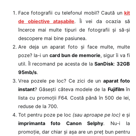
Face fotografii cu telefonul mobil? Caută un
kit
de obiective atașabile
. Îi vei da ocazia să
încerce mai multe tipuri de fotografii și să-și
descopere mai bine pasiunea.
Are deja un aparat foto și face multe, multe
poze? Ia-i un
card bun de memorie
, sigur îi va fi
util. Îl recomand pe acesta de la
SanDisk
:
32GB
95mb/s
.
Vrea pozele pe loc? Ce zici de un
aparat foto
instant
? Găsești câteva modele de la
Fujifilm
în
lista cu promoții F64. Costă până în 500 de lei,
reduse de la 700.
Tot pentru poze pe loc
(sau aproape pe loc)
e și
imprimanta foto Canon Selphy
. Nu-i la
promoție, dar chiar și așa are un preț bun pentru