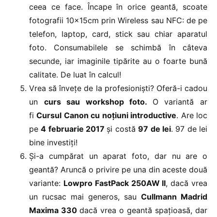
ceea ce face. Încape în orice geantă, scoate
fotografii 10x15cm prin Wireless sau NFC: de pe
telefon, laptop, card, stick sau chiar aparatul
foto. Consumabilele se schimbă în câteva
secunde, iar imaginile tipărite au o foarte bună
calitate. De luat în calcul!
Vrea să învețe de la profesioniști? Oferă-i cadou
un
curs sau workshop foto
.
O variantă ar
fi
Cursul Canon cu noțiuni introductive
. Are loc
pe
4 februarie 2017
și costă
97 de lei
. 97 de lei
bine investiți!
Și-a cumpărat un aparat foto, dar nu are o
geantă? Aruncă o privire pe una din aceste două
variante:
Lowpro FastPack 250AW II
, dacă vrea
un rucsac mai generos, sau
Cullmann Madrid
Maxima 330
dacă vrea o geantă spațioasă, dar