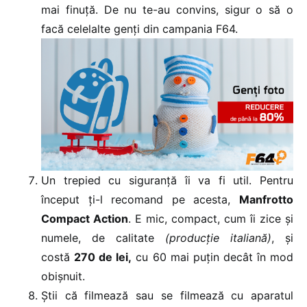
mai finuță. De nu te-au convins, sigur o să o
facă celelalte genți din campania F64.
Un trepied cu siguranță îi va fi util. Pentru
început ți-l recomand pe acesta,
Manfrotto
Compact Action
. E mic, compact, cum îi zice și
numele, de calitate
(producție italiană)
, și
costă
270 de lei,
cu 60 mai puțin decât în mod
obișnuit.
Știi că filmează sau se filmează cu aparatul