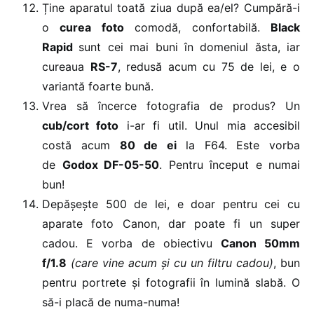
Ține aparatul toată ziua după ea/el? Cumpără-i
o
curea foto
comodă, confortabilă.
Black
Rapid
sunt cei mai buni în domeniul ăsta, iar
cureaua
RS-7
, redusă acum cu 75 de lei, e o
variantă foarte bună.
Vrea să încerce fotografia de produs? Un
cub/cort foto
i-ar fi util. Unul mia accesibil
costă acum
80 de ei
la F64. Este vorba
de
Godox DF-05-50
. Pentru început e numai
bun!
Depășește 500 de lei, e doar pentru cei cu
aparate foto Canon, dar poate fi un super
cadou. E vorba de obiectivu
Canon 50mm
f/1.8
(care vine acum și cu un filtru cadou)
, bun
pentru portrete și fotografii în lumină slabă. O
să-i placă de numa-numa!