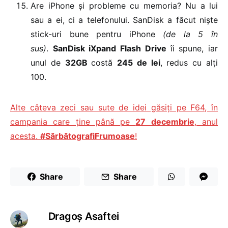
Are iPhone și probleme cu memoria? Nu a lui
sau a ei, ci a telefonului. SanDisk a făcut niște
stick-uri bune pentru iPhone
(de la 5 în
sus)
.
SanDisk iXpand Flash Drive
îi spune, iar
unul de
32GB
costă
245 de lei
, redus cu alți
100.
Alte câteva zeci sau sute de idei găsiți pe F64, în
campania care ține până pe
27 decembrie
, anul
acesta.
#SărbătografiFrumoase
!
Share
Share
Dragoş Asaftei