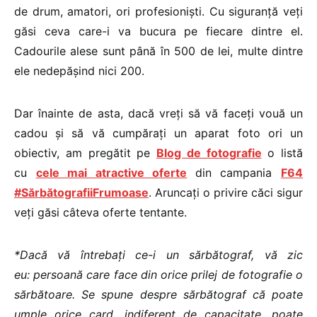
de drum, amatori, ori profesioniști. Cu siguranță veți
găsi ceva care-i va bucura pe fiecare dintre el.
Cadourile alese sunt până în 500 de lei, multe dintre
ele nedepășind nici 200.
Dar înainte de asta, dacă vreți să vă faceți vouă un
cadou și să vă cumpărați un aparat foto ori un
obiectiv, am pregătit pe
Blog de fotografie
o listă
cu
cele mai atractive oferte
din campania
F64
#SărbătografiiFrumoase
. Aruncați o privire căci sigur
veți găsi câteva oferte tentante.
*Dacă vă întrebați ce-i un sărbătograf, vă zic
eu: persoană care face din orice prilej de fotografie o
sărbătoare. Se spune despre sărbătograf că poate
umple orice card, indiferent de capacitate, poate