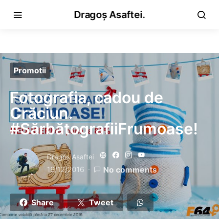
Dragoș Asaftei.
Promotii
Fotografia, cadou de
Crăciun.
#SărbătografiiFrumoase!
Dragoş Asaftei
19/12/2016
No comments
Share
Tweet