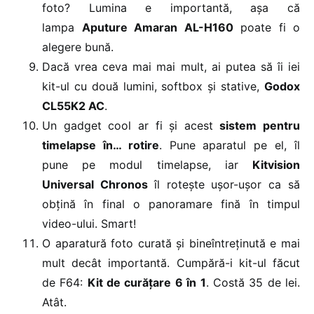
foto? Lumina e importantă, așa că
lampa
Aputure Amaran AL-H160
poate fi o
alegere bună.
Dacă vrea ceva mai mai mult, ai putea să îi iei
kit-ul cu două lumini, softbox și stative,
Godox
CL55K2 AC
.
Un gadget cool ar fi și acest
sistem pentru
timelapse în… rotire
. Pune aparatul pe el, îl
pune pe modul timelapse, iar
Kitvision
Universal Chronos
îl rotește ușor-ușor ca să
obțină în final o panoramare fină în timpul
video-ului. Smart!
O aparatură foto curată și bineîntreținută e mai
mult decât importantă. Cumpără-i kit-ul făcut
de F64:
Kit de curățare 6 în 1
. Costă 35 de lei.
Atât.