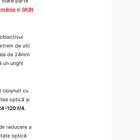
o mare parte
omânia
și
SKIN
obiectivul
xtrem de util
ocala de 24mm
ă un unghi
 obișnuit cu
tea optică și
24-120 f/4.
 de reducere a
litate optică