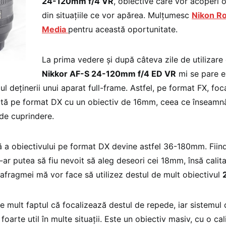
24-120mm f/4 VR
, obiective care vor acoperi 
din situațiile ce vor apărea. Mulțumesc
Nikon R
Media
pentru această oportunitate.
La prima vedere și după câteva zile de utilizare 
Nikkor AF-S 24-120mm f/4 ED VR
mi se pare e
zul deținerii unui aparat full-frame. Astfel, pe format FX, f
ută pe format DX cu un obiectiv de 16mm, ceea ce înseamn
 de cuprindere.
ă a obiectivului pe format DX devine astfel 36-180mm. Fiind
-ar putea să fiu nevoit să aleg deseori cei 18mm, însă calita
afragmei mă vor face să utilizez destul de mult obiectivul
te mult faptul că focalizează destul de repede, iar sistemul
e foarte util în multe situații. Este un obiectiv masiv, cu o ca