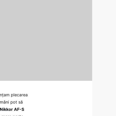
unțam plecarea
mâni pot să
Nikkor AF-S