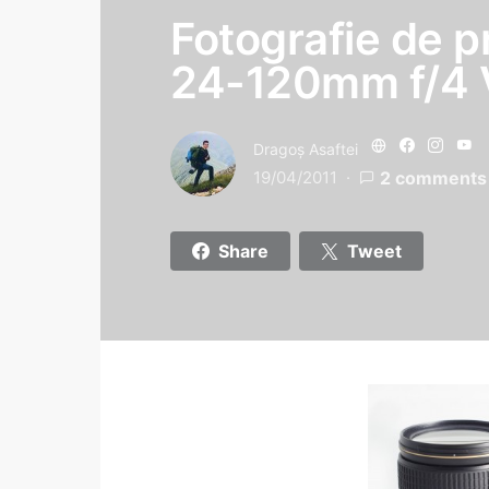
Fotografie de p
24-120mm f/4 
Dragoş Asaftei
19/04/2011
2 comments
Share
Tweet