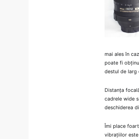
mai ales în ca
poate fi obțin
destul de larg
Distanța focal
cadrele wide s
deschiderea di
Îmi place foar
vibrațiilor est