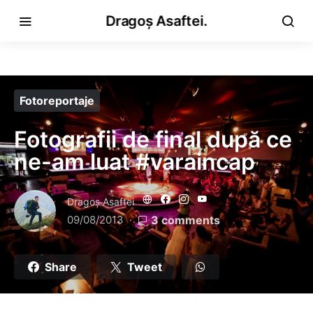
Dragoș Asaftei.
Fotoreportaje
Fotografii de final după ce
ne-am luat #varaincap
Dragoş Asaftei
09/08/2013
3 comments
Share
Tweet