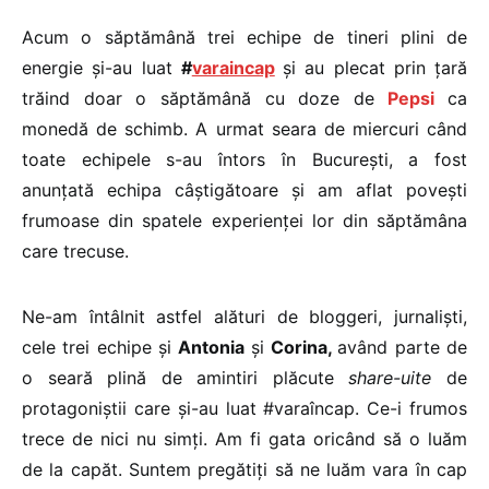
Acum o săptămână trei echipe de tineri plini de
energie și-au luat
#
varaincap
și au plecat prin țară
trăind doar o săptămână cu doze de
Pepsi
ca
monedă de schimb. A urmat seara de miercuri când
toate echipele s-au întors în București, a fost
anunțată echipa câștigătoare și am aflat povești
frumoase din spatele experienței lor din săptămâna
care trecuse.
Ne-am întâlnit astfel alături de bloggeri, jurnaliști,
cele trei echipe și
Antonia
și
Corina,
având parte de
o seară plină de amintiri plăcute
share-uite
de
protagoniștii care și-au luat #varaîncap. Ce-i frumos
trece de nici nu simți. Am fi gata oricând să o luăm
de la capăt. Suntem pregătiți să ne luăm vara în cap