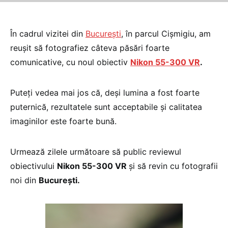
În cadrul vizitei din
Bucureşti
, în parcul Cişmigiu, am
reuşit să fotografiez câteva păsări foarte
comunicative, cu noul obiectiv
Nikon 55-300 VR
.
Puteţi vedea mai jos că, deşi lumina a fost foarte
puternică, rezultatele sunt acceptabile şi calitatea
imaginilor este foarte bună.
Urmează zilele următoare să public reviewul
obiectivului
Nikon 55-300 VR
şi să revin cu fotografii
noi din
Bucureşti.