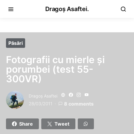
Dragoș Asaftei.
Păsări
Fotografii cu mierle şi
porumbei (test 55-
300VR)
Dragoş Asaftei
28/03/2011
8 comments
Share
Tweet