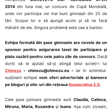
2014
din luna mai, un concurs de Cupă Mondială,
unde vor participa cei mai buni gimnaști din 25 de
țări. Scopul lor e să ajungă acolo și să ne facă
mândrii de ele. Singura problemă este cea a banilor.
Echipa formată din șase gimnaste are nevoie de un
sponsor pentru asigurarea taxei de participare și
plata cazării pentru cele patru zile de concurs.
Dacă
doriți să le ajutați să-și atingă țelul scrieți-i lui
Chinezu
– chinezu@chinezu.eu –
iar în schimbul
susținerii echipei
vom oferi advertoriale și bannere
pe bloguri și site-uri din rețeaua
Kooperativa 2.0
.
Cele șase junioare gimnaste sunt
Claudia, Catinca,
Miruna, Maria, Ruxandra
și
Ioana
. Așa cum ziceam,