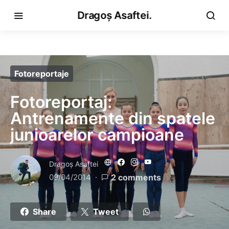
Dragoș Asaftei.
Fotoreportaje
Fotoreportaj:
Antrenamente din spatele
junioarelor campioane
Dragoş Asaftei
09/04/2014
2 comments
Share
Tweet