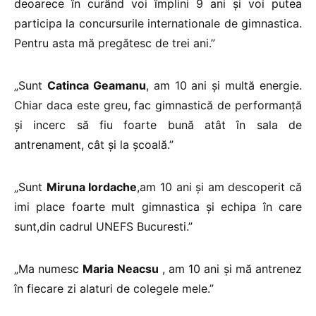
deoarece în curând voi împlini 9 ani şi voi putea
participa la concursurile internationale de gimnastica.
Pentru asta mă pregătesc de trei ani.”
„Sunt
Catinca Geamanu
, am 10 ani şi multă energie.
Chiar daca este greu, fac gimnastică de performanţă
şi incerc să fiu foarte bună atât în sala de
antrenament, cât şi la şcoală.”
„Sunt
Miruna Iordache
,am 10 ani şi am descoperit că
imi place foarte mult gimnastica şi echipa în care
sunt,din cadrul UNEFS Bucuresti.”
„Ma numesc
Maria Neacsu
, am 10 ani şi mă antrenez
în fiecare zi alaturi de colegele mele.”