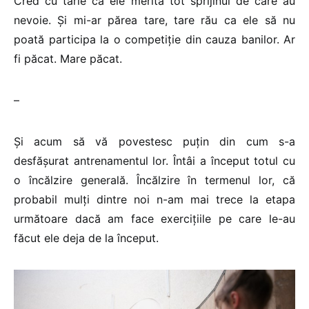
Cred cu tărie că ele merită tot sprijinul de care au
nevoie. Și mi-ar părea tare, tare rău ca ele să nu
poată participa la o competiție din cauza banilor. Ar
fi păcat. Mare păcat.
–
Și acum să vă povestesc puțin din cum s-a
desfășurat antrenamentul lor. Întâi a început totul cu
o încălzire generală. Încălzire în termenul lor, că
probabil mulți dintre noi n-am mai trece la etapa
următoare dacă am face exercițiile pe care le-au
făcut ele deja de la început.