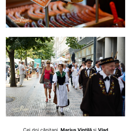
Cei doi căpitani,
Marius Vintilă
și
Vlad