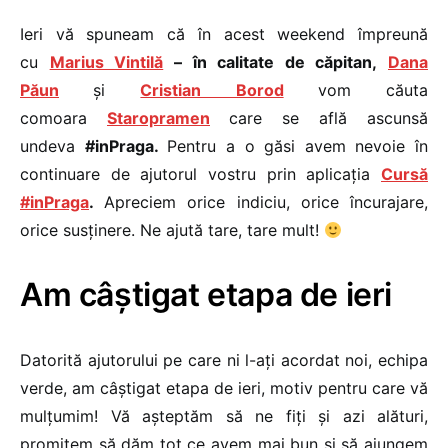
Ieri vă spuneam că în acest weekend împreună
cu
Marius Vintilă
– în calitate de căpitan,
Dana
Păun
și
Cristian Borod
vom căuta
comoara
Staropramen
care se află ascunsă
undeva
#inPraga.
Pentru a o găsi avem nevoie în
continuare de ajutorul vostru prin aplicația
Cursă
#inPraga
.
Apreciem orice indiciu, orice încurajare,
orice susținere. Ne ajută tare, tare mult!
Am câștigat etapa de ieri
Datorită ajutorului pe care ni l-ați acordat noi, echipa
verde, am câștigat etapa de ieri, motiv pentru care vă
mulțumim! Vă așteptăm să ne fiți și azi alături,
promitem să dăm tot ce avem mai bun și să ajungem