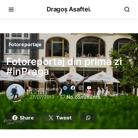
Dragoș Asaftei.
Fotoreportaje
Fotoreportaj din prima zi
#inPraga
Dragoş Asaftei
27/07/2013
No comments
Share
Tweet