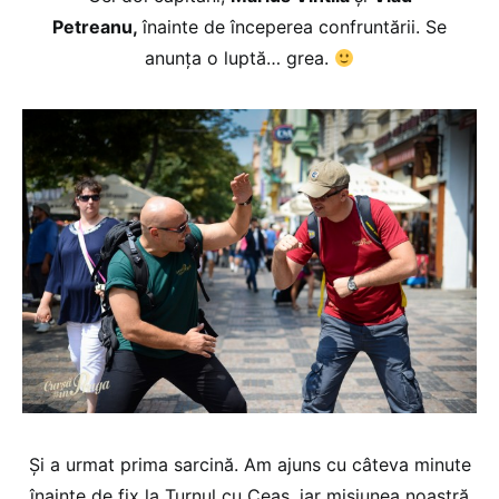
Petreanu,
înainte de începerea confruntării. Se
anunța o luptă… grea.
Și a urmat prima sarcină. Am ajuns cu câteva minute
înainte de fix la Turnul cu Ceas, iar misiunea noastră