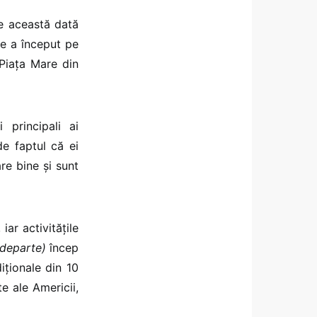
de această dată
re a început pe
 Piața Mare din
i principali ai
e faptul că ei
re bine și sunt
, iar activitățile
i departe)
încep
diționale din 10
te ale Americii,