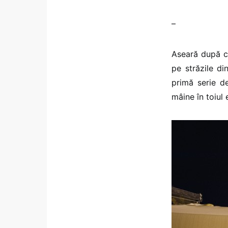
–
Aseară după c
pe străzile d
primă serie de
mâine în toiul 