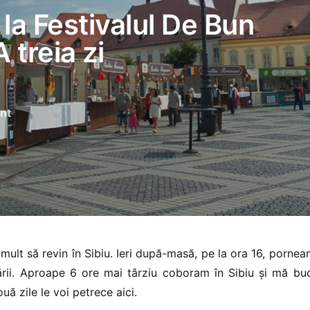
 la Festivalul De Bun
 treia zi
nt
mult să revin în Sibiu. Ieri după-masă, pe la ora 16, porne
țării. Aproape 6 ore mai târziu coboram în Sibiu și mă bu
ă zile le voi petrece aici.