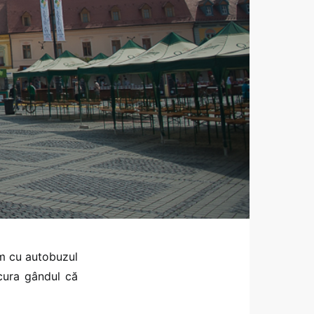
am cu autobuzul
cura gândul că