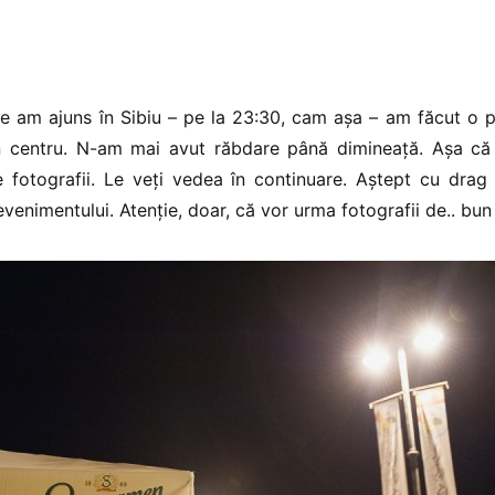
e am ajuns în Sibiu – pe la 23:30, cam așa – am făcut o p
in centru. N-am mai avut răbdare până dimineață. Așa că
 fotografii. Le veți vedea în continuare. Aștept cu drag
evenimentului. Atenție, doar, că vor urma fotografii de.. bun