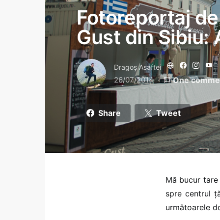
Fotoreportaj de
Gust din Sibiu: A
Dragoş Asaftei
26/07/2014
One comme
Share
Tweet
Mă bucur tare 
spre centrul 
următoarele dou