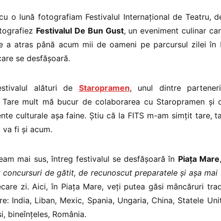
u o lună fotografiam Festivalul Internațional de Teatru, 
otografiez
Festivalul De Bun Gust
, un eveniment culinar ca
re a atras până acum mii de oameni pe parcursul zilei în
 care se desfășoară.
estivalul alături de
Staropramen
, unul dintre parteneri
. Tare mult mă bucur de colaborarea cu Staropramen și d
nte culturale așa faine. Știu că la FITS m-am simțit tare, ta
 va fi și acum.
am mai sus, întreg festivalul se desfășoară în
Piața Mare
t concursuri de gătit, de recunoscut preparatele și așa ma
iecare zi. Aici, în Piața Mare, veți putea găsi mâncăruri tra
are: India, Liban, Mexic, Spania, Ungaria, China, Statele Uni
i, bineînțeles, România.