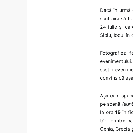
Dacă în urmă c
sunt aici să f
24 iulie și ca
Sibiu, locul în
Fotografiez f
evenimentului
susțin evenime
convins că așa
Așa cum spune
pe scenă
(sun
la ora
15
în f
țări, printre c
Cehia, Grecia ș