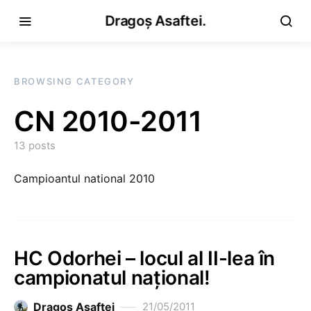
Dragoș Asaftei.
BROWSING CATEGORY
CN 2010-2011
13 posts
Campioantul national 2010
HC Odorhei – locul al II-lea în
campionatul național!
Dragoş Asaftei
21/05/2011