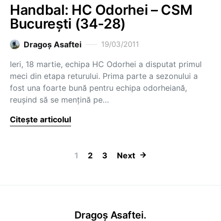
Handbal: HC Odorhei – CSM
Bucureşti (34-28)
Dragoş Asaftei
19/03/2011
Ieri, 18 martie, echipa HC Odorhei a disputat primul
meci din etapa returului. Prima parte a sezonului a
fost una foarte bună pentru echipa odorheiană,
reuşind să se menţină pe…
Citește articolul
Paginație artic
1
2
3
Next
Dragoș Asaftei.