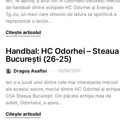
Ieri, 16 aprilie, a avut loc în Odorheiu-Secuiesc meciul
de handball dintre echipele HC Odorhei și Energia
Tg.Jiu, un meci care dincolo de latura sa sporitivă a
reprezentat o lecție…
Citește articolul
Handbal: HC Odorhei – Steaua
Bucureşti (26-25)
Dragoş Asaftei
02/04/2011
Ieri s-a jucat unul dintre cele mai interesante meciuri
ale acestui sezon, meciul dintre HC Odorhei şi echipa
CSA Steaua Bucureşti. Din păcate echipa mea de
sufelt, Odorheiul, a ajuns…
Citește articolul