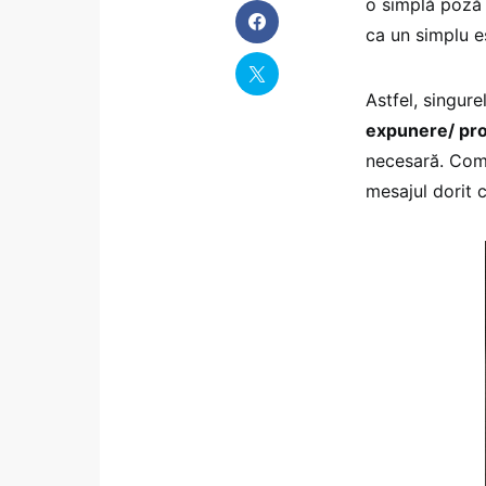
o simplă poză
ca un simplu e
Astfel, singure
expunere/ prof
necesară. Comb
mesajul dorit 