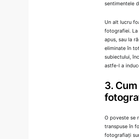
sentimentele d
Un alt lucru f
fotografiei. La
apus, sau la r
eliminate în to
subiectului, în
astfe-l a induce
3. Cum 
fotograf
O poveste se r
transpuse în fo
fotografiaţi su