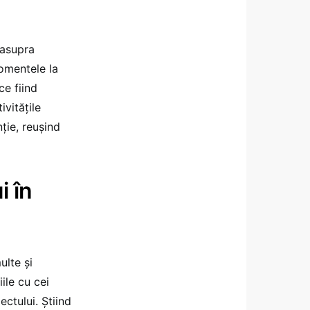
 asupra
momentele la
ce fiind
ivităţile
nţie, reuşind
i în
ulte şi
ile cu cei
ectului. Ştiind