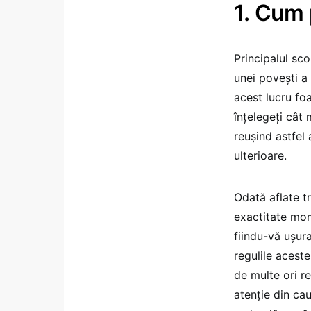
1. Cum 
Principalul sco
unei poveşti a
acest lucru fo
înţelegeţi cât 
reuşind astfel 
ulterioare.
Odată aflate tr
exactitate mom
fiindu-vă uşur
regulile aceste
de multe ori re
atenţie din ca