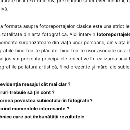
lăturate unui text obiectiv, prezentând strict evenimentrul, f
ivă.
ea formată asupra fotoreportajelor clasice este una strict l
n totalitate din arta fotografică. Aici intervin
fotoreportajele
omente surprinzătoare din viaţa unor persoane, din viaţa în
grafiile fiind foarte plăcute, fiind foarte uşor asociate cu ar
Mai jos voi prezenta principalele obiective în realizarea unui 
rafiile pe latura artistică, fiind prezente şi mărci ale subiect
videnţia mesajul cât mai clar ?
ruri trebuie să ţin cont ?
reea povestea subiectului în fotografii ?
rind momentele interesante ?
ehnice care pot îmbunătăţii rezultetele