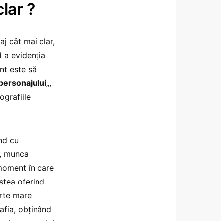
lar ?
aj cât mai clar,
d a evidenţia
nt este să
personajului
„,
ografiile
ind cu
i, munca
 moment în care
estea oferind
arte mare
afia, obţinând