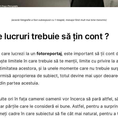
(acestă fotografie a fost subexpusă cu 1 treaptă, mesajul fiind mult mai bine transmis)
 lucruri trebuie să ţin cont ?
 care lucrezi la un
fotoreportaj
, este important să ţii cont 
te limitele în care trebuie să te menţii, limite cu privire la
ntimitatea acestora, şi la unele momente care nu trebuie surp
ermisă aproprierea de subiect, totul devine mai uşor deoare
din partea acestuia.
te ori în faţa camerei oamenii vor încerca să pară altfel, s
ar părţile care le consideră ei bune. Astfel, pentru a surpri
neţi cadre în care subiectul să fie cât mai natural, pentru a