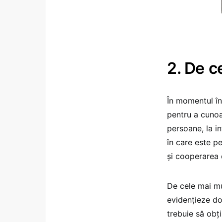
2. De ce
În momentul în
pentru a cunoaş
persoane, la i
în care este p
şi cooperarea 
De cele mai mul
evidenţieze do
trebuie să obţi