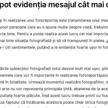
pot evidenţia mesajul cât mai c
p în realizarea unui fotoreportaj este transmiterea unui mes
 unor persoane care au a spune multe despre viaţă, trebuin
arte bine. Pentru a putea realiza acest lucru cel mai importa
mai bine situaţia fotografiată şi să vă transpuneţi în pielea
„
a-i citi sentimentele, putând a le evidenţia foarte uşor în fot
ăirile subiecţilor fotografiaţi totul devine mult mai uşor, şti
entele care vor fi importante în realizarea fotoreportajulu
ată în totalitate. Urmează momentul realizării fotografiilor,
i arte nu vor reprezenta principala ţintă, abaterea de la ac
zultate foarte plăcute. Însă acest lucru trebuie privit cu fo
uza faptului că încălcarea acestora poate chiar strica fotogr