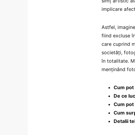
simţ artistic a
implicare afect
Astfel, imagin
fiind excluse î
care cuprind m
societăţi, foto
în totalitate. 
menţinând fotog
Cum pot e
De ce luc
Cum pot c
Cum surp
Detalii t