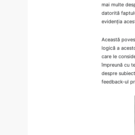
mai multe desp
datorită faptul
evidenţia acest
Această povest
logică a acesto
care le conside
împreună cu te
despre subiectu
feedback-ul pr