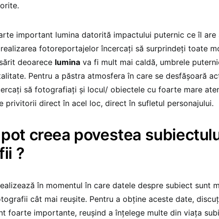
orite.
oarte important lumina datorită impactului puternic ce îl are
 realizarea fotoreportajelor încercaţi să surprindeţi toate 
ăsărit deoarece
lumina
va fi mult mai caldă, umbrele puterni
talitate. Pentru a păstra atmosfera în care se desfăşoară act
cercaţi să fotografiaţi şi locul/ obiectele cu foarte mare ate
 privitorii direct în acel loc, direct în sufletul personajului.
pot creea povestea subiectulu
ii ?
ealizează în momentul în care datele despre subiect sunt m
tografii cât mai reuşite. Pentru a obţine aceste date, discuţi
nt foarte importante, reuşind a înţelege multe din viaţa subi