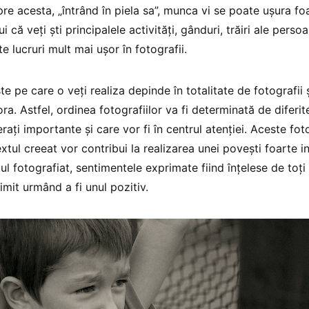
re acesta, „întrând în piela sa”, munca vi se poate uşura fo
ui că veţi şti principalele activităţi, gânduri, trăiri ale perso
e lucruri mult mai uşor în fotografii.
e pe care o veţi realiza depinde în totalitate de fotografii 
ra. Astfel, ordinea fotografiilor va fi determinată de diferi
raţi importante şi care vor fi în centrul atenţiei. Aceste foto
xtul creeat vor contribui la realizarea unei poveşti foarte i
l fotografiat, sentimentele exprimate fiind înţelese de toţi p
imit urmând a fi unul pozitiv.