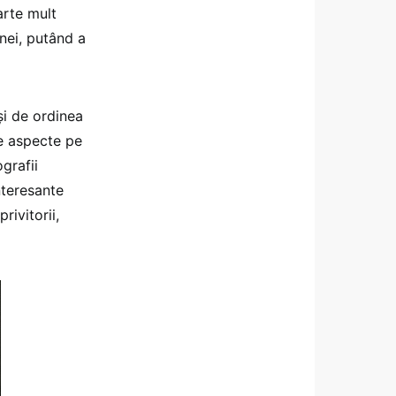
arte mult
anei, putând a
şi de ordinea
te aspecte pe
grafii
nteresante
rivitorii,