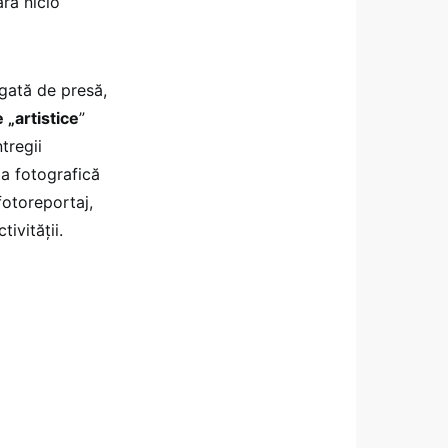
ără nicio
egată de presă,
 „artistice
”
tregii
ta fotografică
fotoreportaj,
ivităţii.