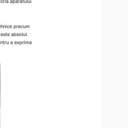
ria aparatului
 tehnice precum
ă este absolut
entru a exprima