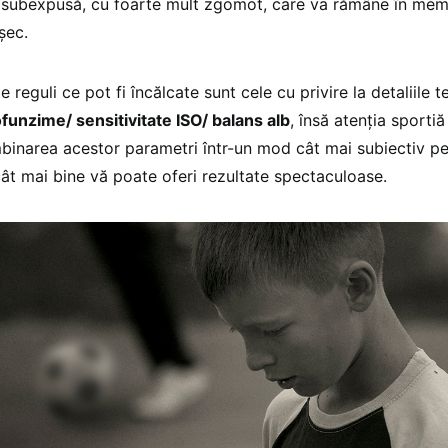
 subexpusă, cu foarte mult zgomot, care va rămâne în memo
şec.
le reguli ce pot fi încălcate sunt cele cu privire la detaliile
unzime/ sensitivitate ISO/ balans alb
, însă atenţia sporti
inarea acestor parametri într-un mod cât mai subiectiv p
cât mai bine vă poate oferi rezultate spectaculoase.