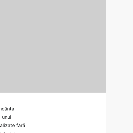
încânta
a unui
alizate fără