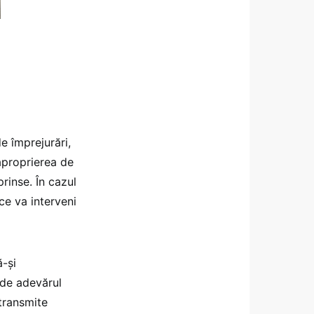
de împrejurări,
 aproprierea de
rinse. În cazul
ce va interveni
ă-şi
nde adevărul
 transmite