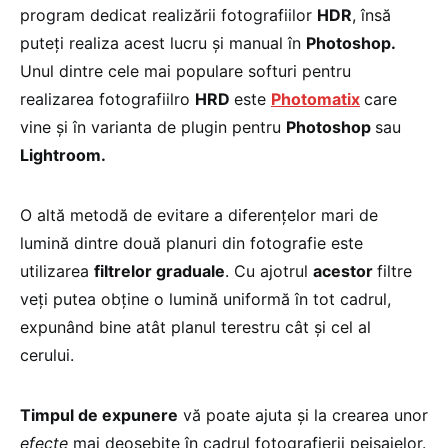
program dedicat realizării fotografiilor
HDR
, însă
puteţi realiza acest lucru şi manual în
Photoshop.
Unul dintre cele mai populare softuri pentru
realizarea fotografiilro
HRD
este
Photomatix
care
vine şi în varianta de plugin pentru
Photoshop
sau
Lightroom.
O altă metodă de evitare a diferenţelor mari de
lumină dintre două planuri din fotografie este
utilizarea
filtrelor graduale
. Cu ajotrul
acestor
filtre
veţi putea obţine o lumină uniformă în tot cadrul,
expunând bine atât planul terestru cât şi cel al
cerului.
Timpul de expunere
vă poate ajuta şi la crearea unor
efecte
mai deosebite în cadrul fotografierii peisajelor.