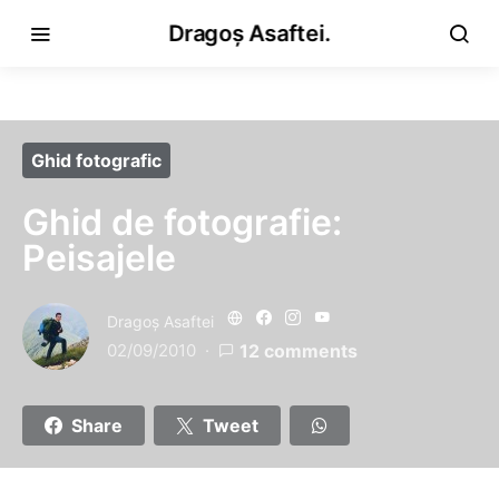
Dragoș Asaftei.
Ghid fotografic
Ghid de fotografie:
Peisajele
Dragoş Asaftei
02/09/2010
12 comments
Share
Tweet