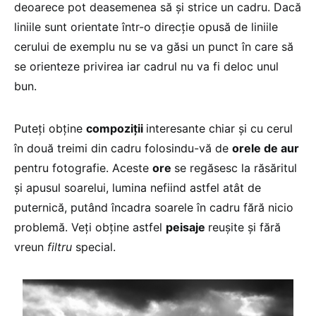
deoarece pot deasemenea să şi strice un cadru. Dacă
liniile sunt orientate într-o direcţie opusă de liniile
cerului de exemplu nu se va găsi un punct în care să
se orienteze privirea iar cadrul nu va fi deloc unul
bun.
Puteţi obţine
compoziţii
interesante chiar şi cu cerul
în două treimi din cadru folosindu-vă de
orele de aur
pentru fotografie. Aceste
ore
se regăsesc la răsăritul
şi apusul soarelui, lumina nefiind astfel atât de
puternică, putând încadra soarele în cadru fără nicio
problemă. Veţi obţine astfel
peisaje
reuşite şi fără
vreun
filtru
special.