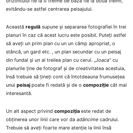
orizontului fie la o treime de bază fie la două treimi,
evitându-se astfel centrarea peisajului.
Această
regulă
supune şi separarea fotografiei în trei
planuri în caz că acest lucru este posibil. Puteţi astfel
să aveţi un prim plan cu un un câmp apropriat, o
stâncă, un gard etc. , un plan secundar cu un peisaj
din fundal şi un al treilea plan cu cerul. „
Joaca
” cu
planurile ţine de fotograf şi de creativitatea acestuia,
însă trebuie să ţineţi cont că întotdeauna frumuseţea
unui
peisaj
poate fi redată şi de o
compoziţie
cât mai
interesantă.
Un alt aspect privind
compoziţia
este redat de
obţinerea unor linii care vor da
adâncime
cadrului.
Trebuie să aveţi foarte mare atenţie la linii însă