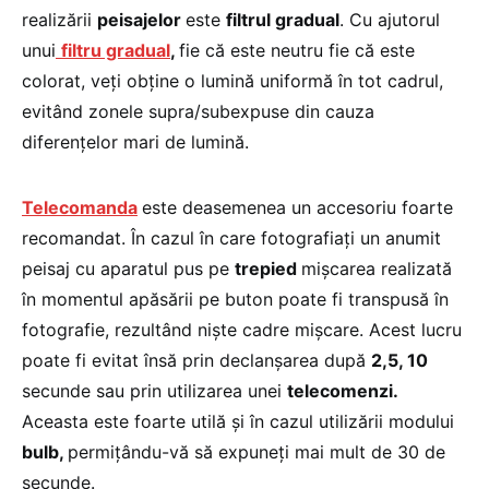
realizării
peisajelor
este
filtrul gradual
. Cu ajutorul
unui
filtru gradual
,
fie că este neutru fie că este
colorat, veţi obţine o lumină uniformă în tot cadrul,
evitând zonele supra/subexpuse din cauza
diferenţelor mari de lumină.
Telecomanda
este deasemenea un accesoriu foarte
recomandat. În cazul în care fotografiaţi un anumit
peisaj cu aparatul pus pe
trepied
mişcarea realizată
în momentul apăsării pe buton poate fi transpusă în
fotografie, rezultând nişte cadre mişcare. Acest lucru
poate fi evitat însă prin declanşarea după
2,5, 10
secunde sau prin utilizarea unei
telecomenzi.
Aceasta este foarte utilă şi în cazul utilizării modului
bulb,
permiţându-vă să expuneţi mai mult de 30 de
secunde.