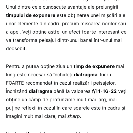
Unul dintre cele cunoscute avantaje ale prelungirii
timpului de expunere
este obţinerea unei mişcări ale
unor elemente din cadru precum mişcarea norilor sau
a apei. Veţi obţine astfel un
efect
foarte interesant ce
va transforma peisajul dintr-unul banal într-unul mai
deosebit.
Pentru a putea obţine ziua un
timp de expunere
mai
lung este necesar să închideţi
diafragma
, lucru
FOARTE recomandat în cazul realizării peisajelor.
Închizând
diafragma
până la valoarea
f/11-16-22
veţi
obţine un câmp de profunzime mult mai larg, mai
puţine reflexii în cazul în care soarele este în cadru şi
imagini mult mai clare, mai
sharp
.