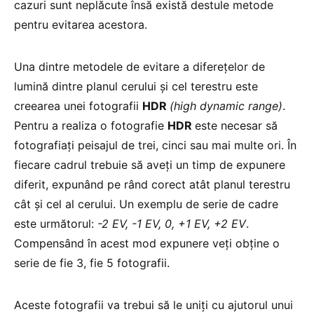
cazuri sunt neplăcute însă există destule metode
pentru evitarea acestora.
Una dintre metodele de evitare a difereţelor de
lumină dintre planul cerului şi cel terestru este
creearea unei fotografii
HDR
(high dynamic range)
.
Pentru a realiza o fotografie
HDR
este necesar să
fotografiaţi peisajul de trei, cinci sau mai multe ori. În
fiecare cadrul trebuie să aveţi un timp de expunere
diferit, expunând pe rând corect atât planul terestru
cât şi cel al cerului. Un exemplu de serie de cadre
este următorul:
-2 EV, -1 EV, 0, +1 EV, +2 EV
.
Compensând în acest mod expunere veţi obţine o
serie de fie 3, fie 5 fotografii.
Aceste fotografii va trebui să le uniţi cu ajutorul unui