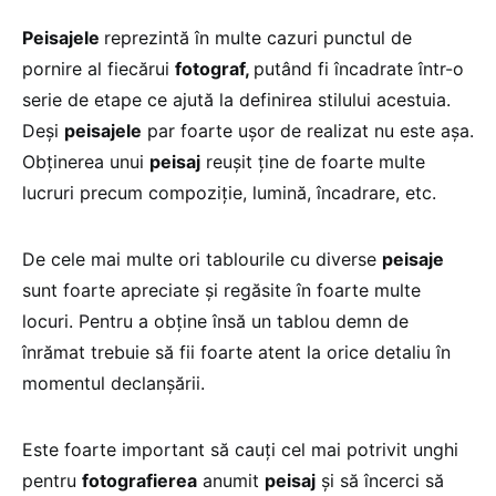
Peisajele
reprezintă în multe cazuri punctul de
pornire al fiecărui
fotograf,
putând fi încadrate într-o
serie de etape ce ajută la definirea stilului acestuia.
Deşi
peisajele
par foarte uşor de realizat nu este aşa.
Obţinerea unui
peisaj
reuşit ţine de foarte multe
lucruri precum compoziţie, lumină, încadrare, etc.
De cele mai multe ori tablourile cu diverse
peisaje
sunt foarte apreciate şi regăsite în foarte multe
locuri. Pentru a obţine însă un tablou demn de
înrămat trebuie să fii foarte atent la orice detaliu în
momentul declanşării.
Este foarte important să cauţi cel mai potrivit unghi
pentru
fotografierea
anumit
peisaj
şi să încerci să