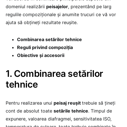
domeniul realizării
peisajelor
, prezentând pe larg
regulile compoziţionale şi anumite trucuri ce vă vor
ajuta să obţineţi rezultate reuşite.
Combinarea setărilor tehnice
Reguli privind compoziţia
Obiective şi accesorii
1. Combinarea setărilor
tehnice
Pentru realizarea unui
peisaj reuşit
trebuie să ţineţi
cont de absolut toate
setările tehnice
. Timpul de
expunere, valoarea diafragmei, sensitivitatea ISO,
temperatura de culoare, toate trebuie combinate în