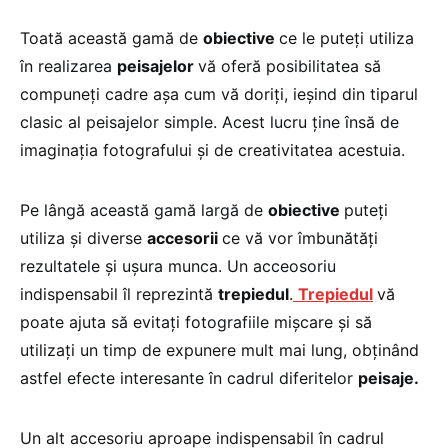
Toată această gamă de
obiective
ce le puteţi utiliza
în realizarea
peisajelor
vă oferă posibilitatea să
compuneţi cadre aşa cum vă doriţi, ieşind din tiparul
clasic al peisajelor simple. Acest lucru ţine însă de
imaginaţia fotografului şi de creativitatea acestuia.
Pe lângă această gamă largă de
obiective
puteţi
utiliza şi diverse
accesorii
ce vă vor îmbunătăţi
rezultatele şi uşura munca. Un acceosoriu
indispensabil îl reprezintă
trepiedul
.
Trepiedul
vă
poate ajuta să evitaţi fotografiile mişcare şi să
utilizaţi un timp de expunere mult mai lung, obţinând
astfel efecte interesante în cadrul diferitelor
peisaje.
Un alt accesoriu aproape indispensabil în cadrul