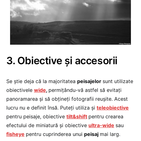
3. Obiective şi accesorii
Se ştie deja că la majoritatea
peisajelor
sunt utilizate
obiectivele
wide
,
permiţându-vă astfel să evitaţi
panoramarea şi să obţineţi fotografii reuşite. Acest
lucru nu e definit însă. Puteţi utiliza şi
teleobiective
pentru peisaje, obiective
tilt&shift
pentru crearea
efectului de miniatură şi obiective
ultra-wide
sau
fisheye
pentru cuprinderea unui
peisaj
mai larg.