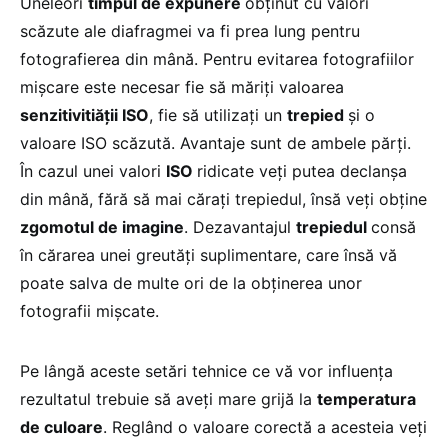
Uneleori
timpul de expunere
obţinut cu valori
scăzute ale diafragmei va fi prea lung pentru
fotografierea din mână. Pentru evitarea fotografiilor
mişcare este necesar fie să măriţi valoarea
senzitivitiăţii ISO
, fie să utilizaţi un
trepied
şi o
valoare ISO scăzută. Avantaje sunt de ambele părţi.
În cazul unei valori
ISO
ridicate veţi putea declanşa
din mână, fără să mai căraţi trepiedul, însă veţi obţine
zgomotul de imagine
. Dezavantajul
trepiedul
consă
în cărarea unei greutăţi suplimentare, care însă vă
poate salva de multe ori de la obţinerea unor
fotografii mişcate.
Pe lângă aceste setări tehnice ce vă vor influenţa
rezultatul trebuie să aveţi mare grijă la
temperatura
de culoare
. Reglând o valoare corectă a acesteia veţi