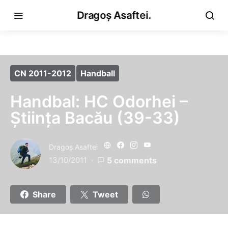
Dragoș Asaftei.
CN 2011-2012
Handball
Handbal: HC Odorhei –
Știința Bacău (39-33)
Dragoş Asaftei
13/10/2011
5 comments
Share
Tweet