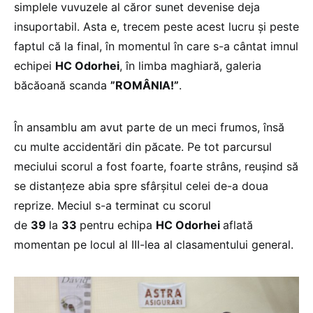
simplele vuvuzele al căror sunet devenise deja
insuportabil. Asta e, trecem peste acest lucru și peste
faptul că la final, în momentul în care s-a cântat imnul
echipei
HC Odorhei
, în limba maghiară, galeria
băcăoană scanda
”ROMÂNIA!”
.
În ansamblu am avut parte de un meci frumos, însă
cu multe accidentări din păcate. Pe tot parcursul
meciului scorul a fost foarte, foarte strâns, reușind să
se distanțeze abia spre sfârșitul celei de-a doua
reprize. Meciul s-a terminat cu scorul
de
39
la
33
pentru echipa
HC Odorhei
aflată
momentan pe locul al III-lea al clasamentului general.