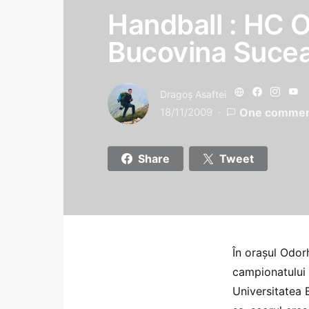
Handball : HC O
Bucovina Sucea
Dragoş Asaftei
18/11/2009
One comme
Share
Tweet
În oraşul Odor
campionatului n
Universitatea 