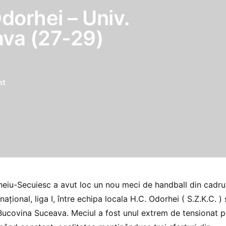
dorhei – Univ.
va (27-29)
nt
heiu-Secuiesc a avut loc un nou meci de handball din cadru
aţional, liga I, între echipa locala H.C. Odorhei ( S.Z.K.C. ) 
Bucovina Suceava. Meciul a fost unul extrem de tensionat p