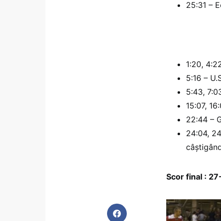
25:31 – E
1:20, 4:2
5:16 – U.
5:43, 7:0
15:07, 16
22:44 – G
24:04, 24
câştigând
Scor final : 