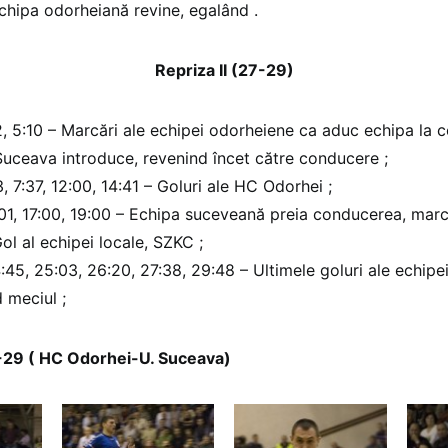
chipa odorheiană revine, egalând .
Repriza II (27-29)
2, 5:10 – Marcări ale echipei odorheiene ca aduc echipa la 
Suceava introduce, revenind încet către conducere ;
3, 7:37, 12:00, 14:41 – Goluri ale HC Odorhei ;
:01, 17:00, 19:00 – Echipa suceveană preia conducerea, mar
ol al echipei locale, SZKC ;
:45, 25:03, 26:20, 27:38, 29:48 – Ultimele goluri ale echipe
 meciul ;
27-29 ( HC Odorhei-U. Suceava)