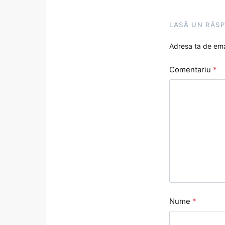
LASĂ UN RĂS
Adresa ta de emai
Comentariu
*
Nume
*