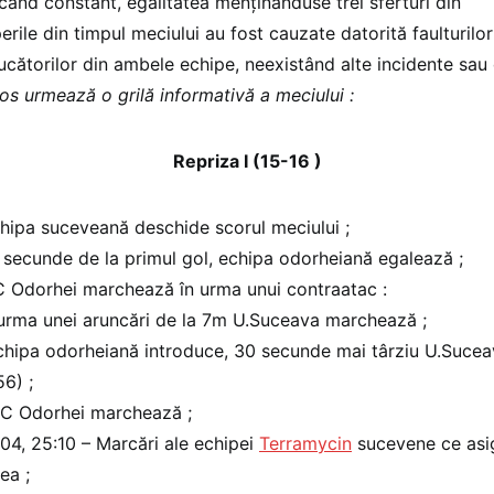
scând constant, egalitatea menţinânduse trei sferturi din
erile din timpul meciului au fost cauzate datorită faulturilo
ucătorilor din ambele echipe, neexistând alte incidente sau 
jos urmează o grilă informativă a meciului :
Repriza I (15-16 )
hipa suceveană deschide scorul meciului ;
 secunde de la primul gol, echipa odorheiană egalează ;
C Odorhei marchează în urma unui contraatac :
 urma unei aruncări de la 7m U.Suceava marchează ;
Echipa odorheiană introduce, 30 secunde mai târziu U.Suce
56) ;
HC Odorhei marchează ;
:04, 25:10 – Marcări ale echipei
Terramycin
sucevene ce asi
ea ;