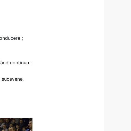
conducere ;
când continuu ;
i sucevene,