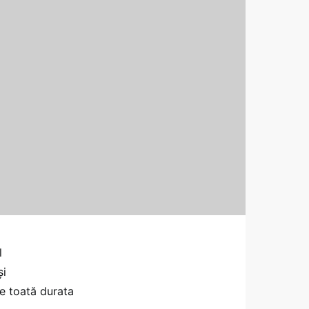
l
şi
e toată durata