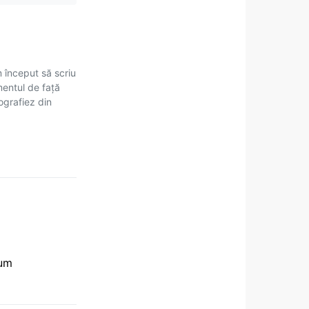
m început să scriu
mentul de față
tografiez din
rum