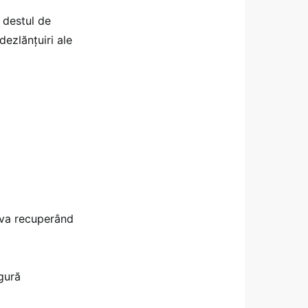
r destul de
dezlănţuiri ale
ava recuperând
gură