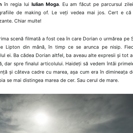
n
în regia lui
Iulian Moga
. Eu am făcut pe parcursul zile
tografiile de making of. Le veți vedea mai jos. Cert e că
nte. Chiar multe!
rima scenă filmată a fost cea în care Dorian o urmărea pe S
 de Lipton din mână, în timp ce se arunca pe nisip. Fie
ul ei. Ba cădea Dorian altfel, ba aveau alte expresii și tot 
, dar spre finalul articolului. Haideți să vedem întâi primel
nță și câteva cadre cu marea, așa cum era în dimineața de
a se mai distingea marea de cer. Sau cerul de mare.