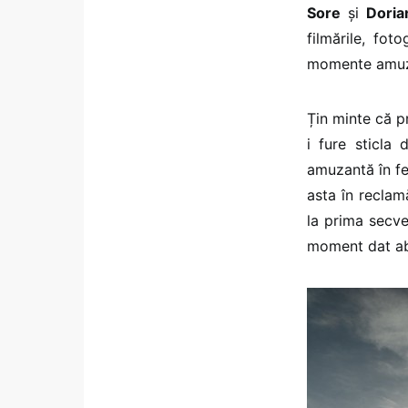
Sore
și
Doria
filmările, fo
momente amuza
Țin minte că p
i fure sticla
amuzantă în fel
asta în reclamă
la prima secve
moment dat abi