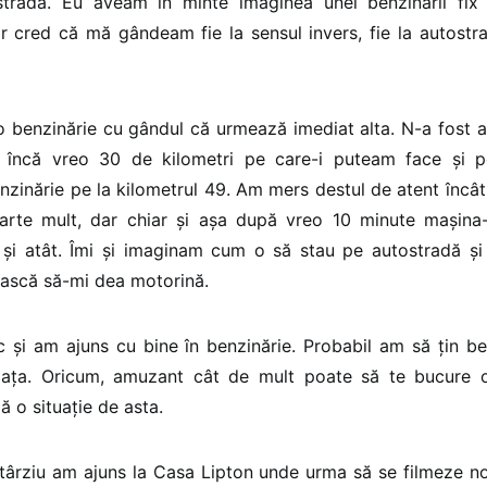
stradă. Eu aveam în minte imaginea unei benzinării fix 
r cred că mă gândeam fie la sensul invers, fie la autostr
 benzinărie cu gândul că urmează imediat alta. N-a fost a
a încă vreo 30 de kilometri pe care-i puteam face și 
zinărie pe la kilometrul 49. Am mers destul de atent încât 
rte mult, dar chiar și așa după vreo 10 minute mașina
țe și atât. Îmi și imaginam cum o să stau pe autostradă 
ească să-mi dea motorină.
 și am ajuns cu bine în benzinărie. Probabil am să țin be
iața. Oricum, amuzant cât de mult poate să te bucure o 
ă o situație de asta.
târziu am ajuns la Casa Lipton unde urma să se filmeze n