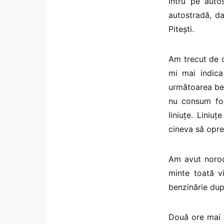
intru pe auto
autostradă, da
Pitești.
Am trecut de o
mi mai indic
următoarea ben
nu consum foa
liniuțe. Liniu
cineva să opr
Am avut noroc
minte toată v
benzinărie dup
Două ore mai 