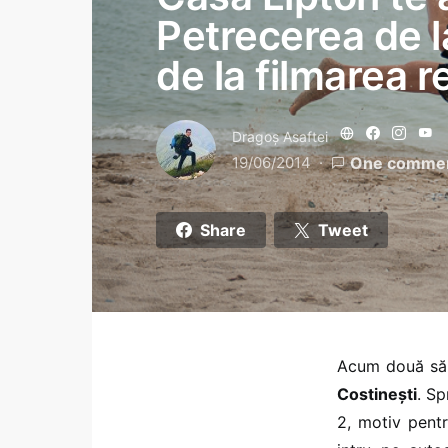
Petrecerea de la
de la filmarea 
Dragoş Asaftei
19/06/2014
One comme
Share
Tweet
Acum două săp
Costinești
. S
2, motiv pent