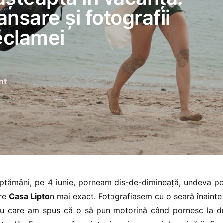
nsare și fotografii
reclamei
nt
tămâni, pe 4 iunie, porneam dis-de-dimineață, undeva pe 
pre
Casa Lipto
n mai exact. Fotografiasem cu o seară înainte
ru care am spus că o să pun motorină când pornesc la dr