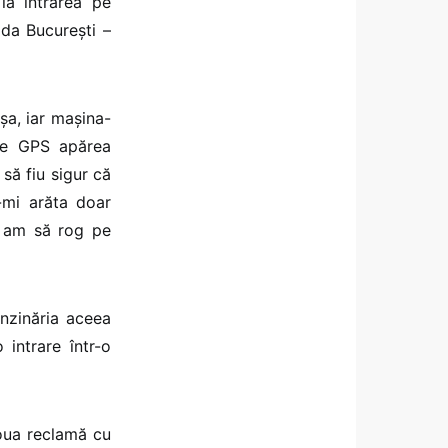
la intrarea pe
ada București –
șa, iar mașina-
pe GPS apărea
să fiu sigur că
-mi arăta doar
și am să rog pe
nzinăria aceea
intrare într-o
oua reclamă cu