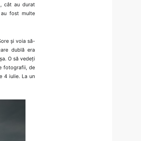
i, cât au durat
 au fost multe
ore și voia să-
care dublă era
așa. O să vedeți
e fotografii, de
 4 iulie. La un