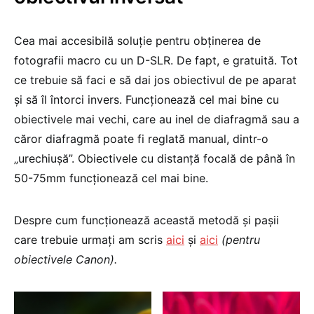
Cea mai accesibilă soluție pentru obținerea de
fotografii macro cu un D-SLR. De fapt, e gratuită. Tot
ce trebuie să faci e să dai jos obiectivul de pe aparat
și să îl întorci invers. Funcționează cel mai bine cu
obiectivele mai vechi, care au inel de diafragmă sau a
căror diafragmă poate fi reglată manual, dintr-o
„urechiușă”. Obiectivele cu distanță focală de până în
50-75mm funcționează cel mai bine.
Despre cum funcționează această metodă și pașii
care trebuie urmați am scris
aici
și
aici
(pentru
obiectivele Canon).