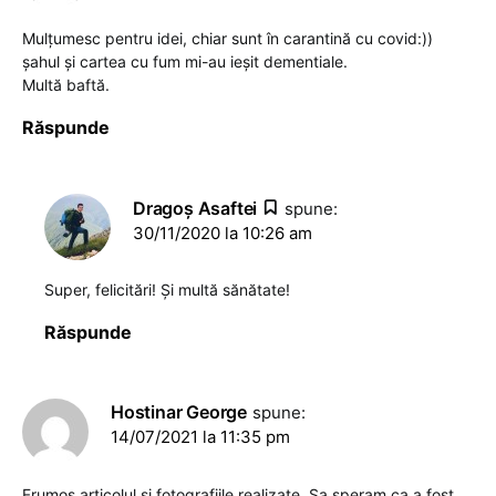
Mulțumesc pentru idei, chiar sunt în carantină cu covid:))
șahul și cartea cu fum mi-au ieșit dementiale.
Multă baftă.
Răspunde
Dragoş Asaftei
spune:
30/11/2020 la 10:26 am
Super, felicitări! Și multă sănătate!
Răspunde
Hostinar George
spune:
14/07/2021 la 11:35 pm
Frumos articolul si fotografiile realizate. Sa speram ca a fost