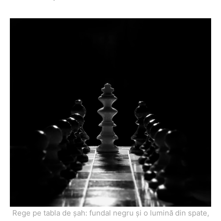
Rege pe tabla de șah: fundal negru și o lumină din spate,