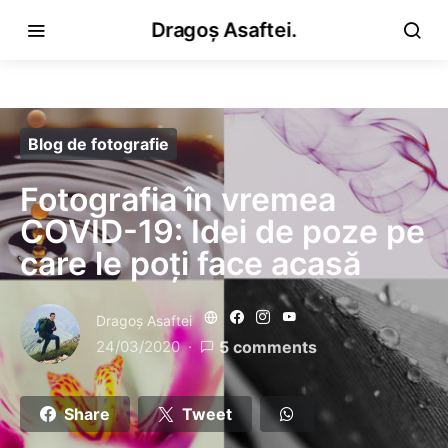
Dragoș Asaftei.
Blog de fotografie
Fotografia în vremea
COVID-19: Idei de poze pe
care le poți face acasă
Dragoş Asaftei
24/03/2020
5 comments
Share
Tweet