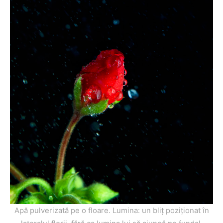
Apă pulverizată pe o floare. Lumina: un bliț poziționat în