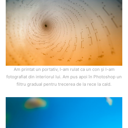
Am printat un portativ, l-am rulat ca un con și l-am
fotografiat din interiorul lui. Am pus apoi în Photoshop un
filtru gradual pentru trecerea de la rece la cald.