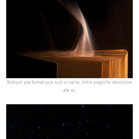
Bețișor parfumat pus sub o carte, între paginile deschise
ale ei.