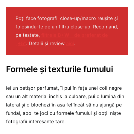
Poți face fotografii close-up/macro reușite și
folosindu-te de un filtru close-up. Recomand,
pe testate,
filtrele B+W – de preferat de
„+5”
. Detalii și review
aici
.
Formele și texturile fumului
Iei un bețișor parfumat, îl pui în fața unei coli negre
sau un alt material închis la culoare, pui o lumină din
lateral și o blochezi în așa fel încât să nu ajungă pe
fundal, apoi te joci cu formele fumului și obții niște
fotografii interesante tare.