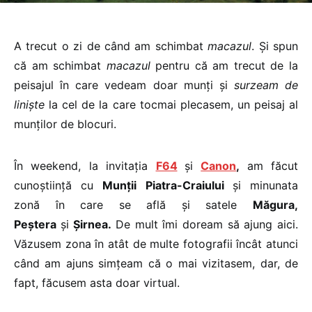
A trecut o zi de când am schimbat
macazul
. Și spun
că am schimbat
macazul
pentru că am trecut de la
peisajul în care vedeam doar munți și
surzeam de
liniște
la cel de la care tocmai plecasem, un peisaj al
munților de blocuri.
În weekend, la invitația
F64
și
Canon
,
am făcut
cunoștiință cu
Munții Piatra-Craiului
și minunata
zonă în care se află și satele
Măgura,
Peștera
și
Șirnea.
De mult îmi doream să ajung aici.
Văzusem zona în atât de multe fotografii încât atunci
când am ajuns simțeam că o mai vizitasem, dar, de
fapt, făcusem asta doar virtual.