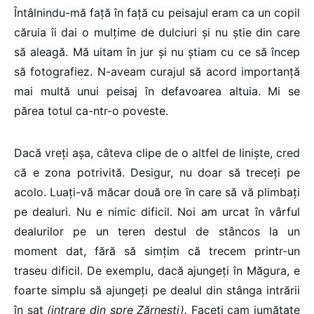
Întâlnindu-mă față în față cu peisajul eram ca un copil
căruia îi dai o mulțime de dulciuri și nu știe din care
să aleagă. Mă uitam în jur și nu știam cu ce să încep
să fotografiez. N-aveam curajul să acord importanță
mai multă unui peisaj în defavoarea altuia. Mi se
părea totul ca-ntr-o poveste.
Dacă vreți așa, câteva clipe de o altfel de liniște, cred
că e zona potrivită. Desigur, nu doar să treceți pe
acolo. Luați-vă măcar două ore în care să vă plimbați
pe dealuri. Nu e nimic dificil. Noi am urcat în vârful
dealurilor pe un teren destul de stâncos la un
moment dat, fără să simțim că trecem printr-un
traseu dificil. De exemplu, dacă ajungeți în Măgura, e
foarte simplu să ajungeți pe dealul din stânga intrării
în sat
(intrare din spre Zărnești).
Faceți cam jumătate