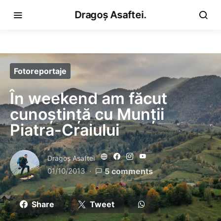
Dragoș Asaftei.
Fotoreportaje
În weekend am făcut
cunoștință cu Munții
Piatra-Craiului
Dragoş Asaftei
01/10/2013
5 comments
Share
Tweet