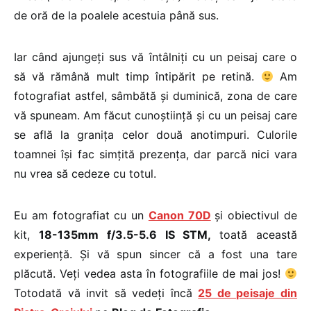
de oră de la poalele acestuia până sus.
Iar când ajungeți sus vă întâlniți cu un peisaj care o
să vă rămână mult timp întipărit pe retină.
Am
fotografiat astfel, sâmbătă și duminică, zona de care
vă spuneam. Am făcut cunoștiință și cu un peisaj care
se află la granița celor două anotimpuri. Culorile
toamnei își fac simțită prezența, dar parcă nici vara
nu vrea să cedeze cu totul.
Eu am fotografiat cu un
Canon 70D
și obiectivul de
kit,
18-135mm f/3.5-5.6 IS STM,
toată această
experiență. Și vă spun sincer că a fost una tare
plăcută. Veți vedea asta în fotografiile de mai jos!
Totodată vă invit să vedeți încă
25 de peisaje din