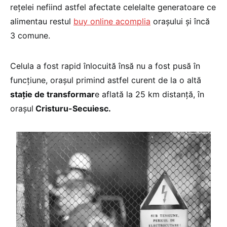
reţelei nefiind astfel afectate celelalte generatoare ce
alimentau restul
buy online acomplia
oraşului şi încă
3 comune.
Celula a fost rapid înlocuită însă nu a fost pusă în
funcţiune, oraşul primind astfel curent de la o altă
staţie de transformar
e aflată la 25 km distanţă, în
oraşul
Cristuru-Secuiesc.