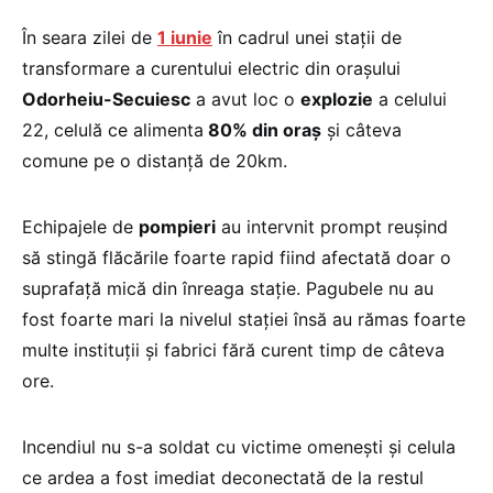
În seara zilei de
1 iunie
în cadrul unei staţii de
transformare a curentului electric din oraşului
Odorheiu-Secuiesc
a avut loc o
explozie
a celului
22, celulă ce alimenta
80% din oraş
şi câteva
comune pe o distanţă de 20km.
Echipajele de
pompieri
au intervnit prompt reuşind
să stingă flăcările foarte rapid fiind afectată doar o
suprafaţă mică din înreaga staţie. Pagubele nu au
fost foarte mari la nivelul staţiei însă au rămas foarte
multe instituţii şi fabrici fără curent timp de câteva
ore.
Incendiul nu s-a soldat cu victime omeneşti şi celula
ce ardea a fost imediat deconectată de la restul