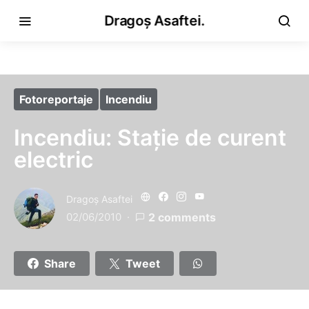
Dragoș Asaftei.
Fotoreportaje
Incendiu
Incendiu: Staţie de curent
electric
Dragoş Asaftei
02/06/2010
2 comments
Share
Tweet