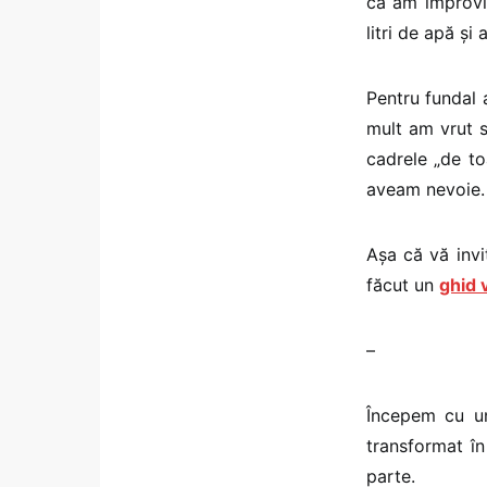
că am improvi
litri de apă și
Pentru fundal 
mult am vrut să
cadrele „de to
aveam nevoie.
Așa că vă invi
făcut un
ghid 
–
Începem cu un
transformat î
parte.