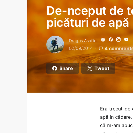
De-nceput de t
picături de apă
Dragoş Asaftei
02/09/2014
4 comment
Share
Tweet
Era trecut de 
apă în cădere.
că m-am apucat