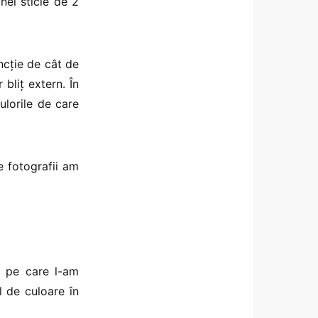
ei sticle de 2
ncție de cât de
 bliț extern. În
ulorile de care
e fotografii am
r pe care l-am
 de culoare în