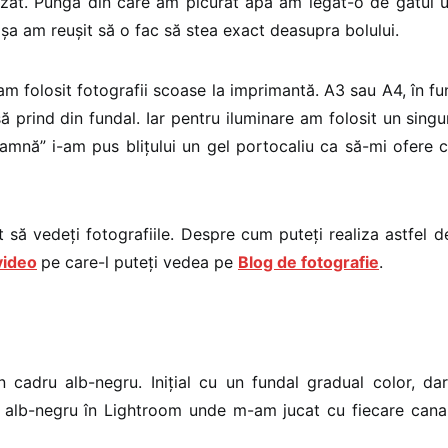
zat. Punga din care am picurat apa am legat-o de gâtul un
 așa am reușit să o fac să stea exact deasupra bolului.
am folosit fotografii scoase la imprimantă. A3 sau A4, în fu
 prind din fundal. Iar pentru iluminare am folosit un singur
amnă” i-am pus blițului un gel portocaliu ca să-mi ofere c
t să vedeți fotografiile. Despre cum puteți realiza astfel d
video
pe care-l puteți vedea pe
Blog de fotografie
.
 cadru alb-negru. Inițial cu un fundal gradual color, da
n alb-negru în Lightroom unde m-am jucat cu fiecare canal