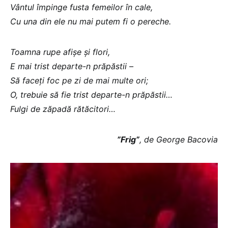
Vântul împinge fusta femeilor în cale,
Cu una din ele nu mai putem fi o pereche.
Toamna rupe afişe şi flori,
E mai trist departe-n prăpăstii –
Să faceţi foc pe zi de mai multe ori;
O, trebuie să fie trist departe-n prăpăstii…
Fulgi de zăpadă rătăcitori…
”Frig”
, de George Bacovia