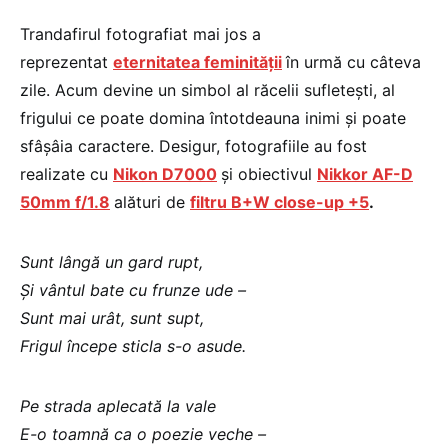
Trandafirul fotografiat mai jos a
reprezentat
eternitatea feminității
în urmă cu câteva
zile. Acum devine un simbol al răcelii sufletești, al
frigului ce poate domina întotdeauna inimi și poate
sfâșâia caractere. Desigur, fotografiile au fost
realizate cu
Nikon D7000
și obiectivul
Nikkor AF-D
50mm f/1.8
alături de
filtru B+W close-up +5
.
Sunt lângă un gard rupt,
Şi vântul bate cu frunze ude –
Sunt mai urât, sunt supt,
Frigul începe sticla s-o asude.
Pe strada aplecată la vale
E-o toamnă ca o poezie veche –