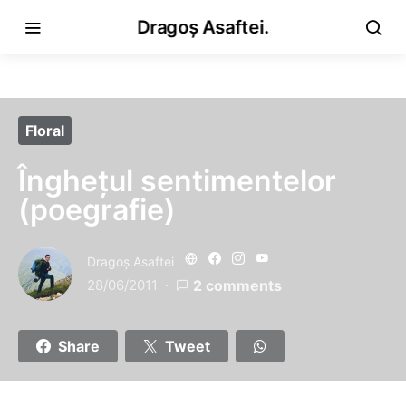
Dragoș Asaftei.
Floral
Înghețul sentimentelor
(poegrafie)
Dragoş Asaftei
28/06/2011
2 comments
Share
Tweet