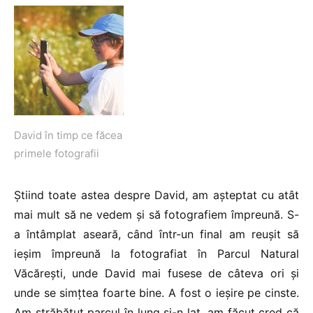
David în timp ce făcea
primele fotografii
Știind toate astea despre David, am așteptat cu atât
mai mult să ne vedem și să fotografiem împreună. S-
a întâmplat aseară, când într-un final am reușit să
ieșim împreună la fotografiat în Parcul Natural
Văcărești, unde David mai fusese de câteva ori și
unde se simțtea foarte bine. A fost o ieșire pe cinste.
Am străbătut parcul în lung și-n lat, am făcut cred că