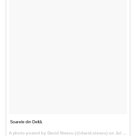
Soarele din Deltă.
A photo posted by David Stescu (@david.stescu) on
Jul 24, 2016 at 9:48am PDT