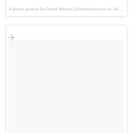
A photo posted by David Stescu (@david.stescu) on
Jul 3, 2016 at 2:19am PDT