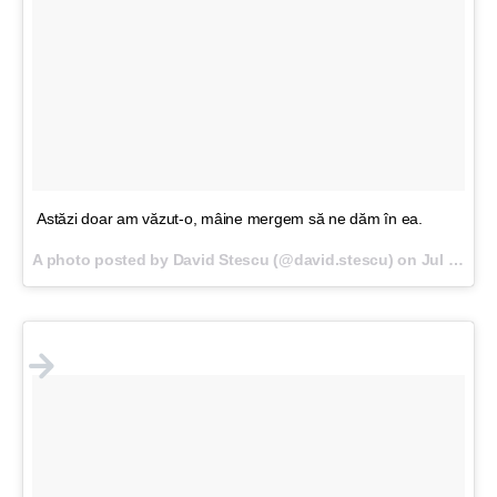
Astăzi doar am văzut-o, mâine mergem să ne dăm în ea.
A photo posted by David Stescu (@david.stescu) on
Jul 12, 2016 at 12:30pm PDT