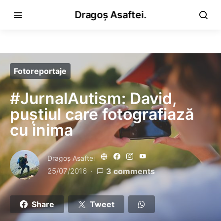
Dragoș Asaftei.
Fotoreportaje
#JurnalAutism: David,
puștiul care fotografiază
cu inima
Dragoş Asaftei
25/07/2016
3 comments
Share
Tweet