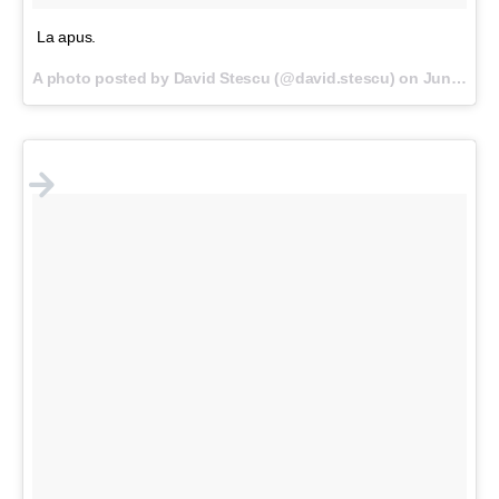
La apus.
A photo posted by David Stescu (@david.stescu) on
Jun 3, 2016 at 10:52am PDT