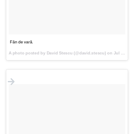
Fân de vară.
A photo posted by David Stescu (@david.stescu) on
Jul 2, 2016 at 10:39am PDT