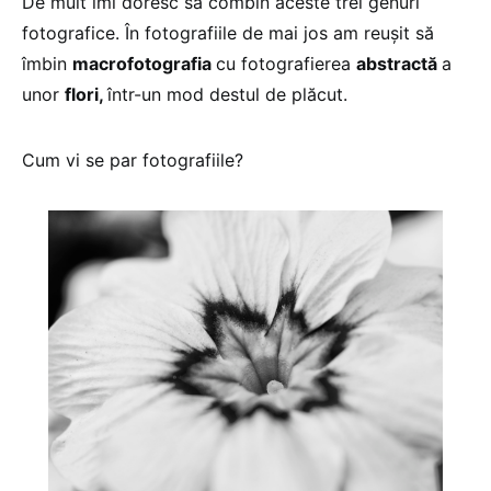
De mult îmi doresc să combin aceste trei genuri
fotografice. În fotografiile de mai jos am reuşit să
îmbin
macrofotografia
cu fotografierea
abstractă
a
unor
flori,
într-un mod destul de plăcut.
Cum vi se par fotografiile?