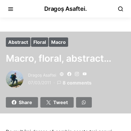
Dragoș Asaftei.
Abstract
Floral
Macro
Macro, floral, abstract…
Dragoş Asaftei
07/03/2011
8 comments
Share
Tweet