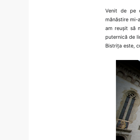
Venit de pe d
mănăstire mi-a
am reușit să 
puternică de l
Bistrița este, c