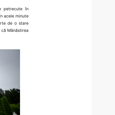
e petrecute în
În acele minute
rte de o stare
u că Mănăstirea