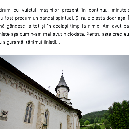
rum cu vuietul mașinilor prezent în continuu, minutel
u fost precum un bandaj spiritual. Și nu zic asta doar așa. 
mă gândesc la tot și în același timp la nimic. Am avut pa
iniște așa cum n-am mai avut niciodată. Pentru asta cred e
u siguranță, tărâmul liniștii…