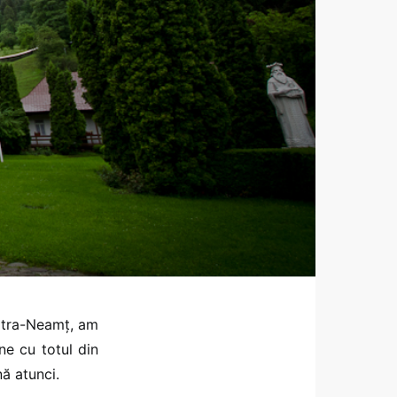
iatra-Neamț, am
ine cu totul din
nă atunci.