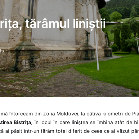
ța, tărâmul liniștii
ts
ce mă întorceam din zona Moldovei, la câțiva kilometri de P
irea Bistrița
, în locul în care liniștea se îmbină atât de b
că ai pășit într-un tărâm total diferit de ceea ce ai văzut pâ