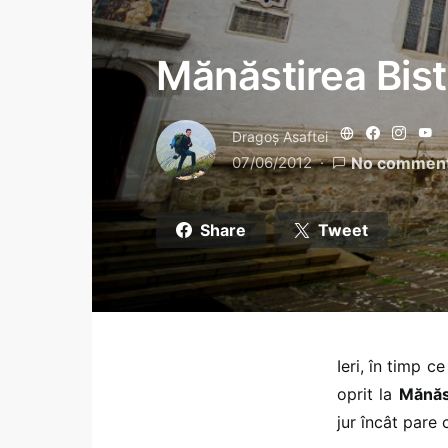
Mănăstirea Bistri
Dragoş Asaftei
07/06/2012
No commen
Share
Tweet
Ieri, în timp 
oprit la
Mănăst
jur încât pare 