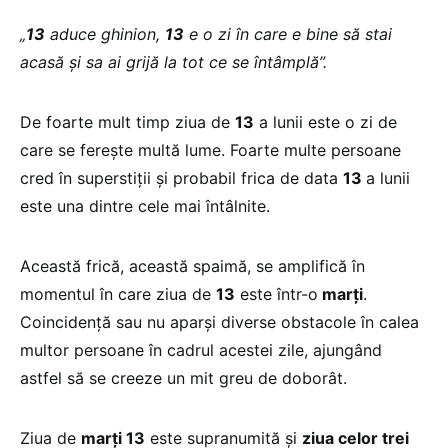
„
13
aduce ghinion,
13
e o zi în care e bine să stai
acasă şi sa ai grijă la tot ce se întâmplă”.
De foarte mult timp ziua de
13
a lunii este o zi de
care se fereşte multă lume. Foarte multe persoane
cred în superstiţii şi probabil frica de data
13
a lunii
este una dintre cele mai întâlnite.
Această frică, această spaimă, se amplifică în
momentul în care ziua de
13
este într-o
marţi
.
Coincidenţă sau nu aparşi diverse obstacole în calea
multor persoane în cadrul acestei zile, ajungând
astfel să se creeze un mit greu de doborât.
Ziua de
marţi 13
este supranumită şi
ziua celor trei