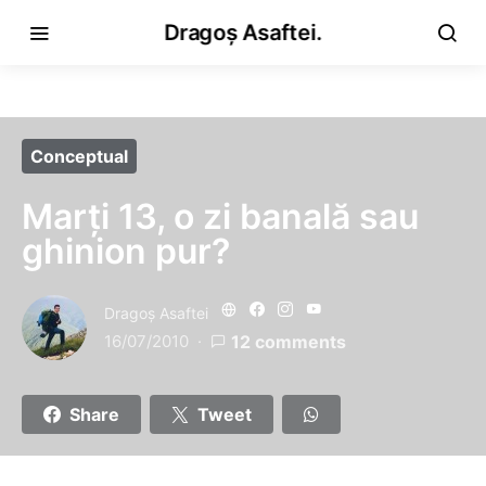
Dragoș Asaftei.
Conceptual
Marţi 13, o zi banală sau
ghinion pur?
Dragoş Asaftei
16/07/2010
12 comments
Share
Tweet