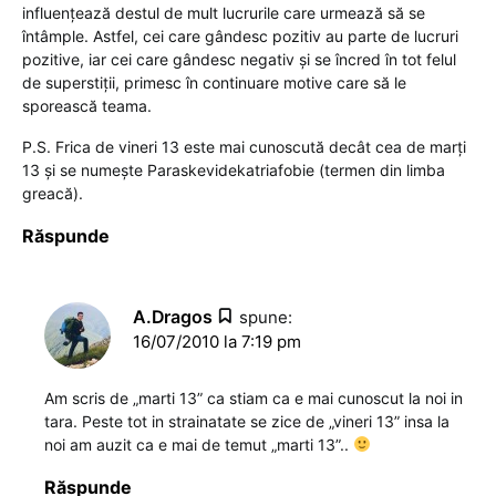
influenţează destul de mult lucrurile care urmează să se
întâmple. Astfel, cei care gândesc pozitiv au parte de lucruri
pozitive, iar cei care gândesc negativ şi se încred în tot felul
de superstiţii, primesc în continuare motive care să le
sporească teama.
P.S. Frica de vineri 13 este mai cunoscută decât cea de marţi
13 şi se numeşte Paraskevidekatriafobie (termen din limba
greacă).
Răspunde
A.Dragos
spune:
16/07/2010 la 7:19 pm
Am scris de „marti 13” ca stiam ca e mai cunoscut la noi in
tara. Peste tot in strainatate se zice de „vineri 13” insa la
noi am auzit ca e mai de temut „marti 13”..
Răspunde