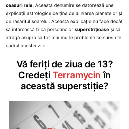
ceasuri rele
. Această denumire se datorează unei
explicaţii astrologice ce ţine de alinierea planetelor şi
de răsăritul soarelui. Această explicaţie nu face decât
să întărească frica persoanelor
superstriţioase
şi să
atragă asupra sa tot mai multe probleme ce survin în
cadrul acestei zile.
Vă feriţi de ziua de 13?
Credeţi
Terramycin
în
această superstiţie?