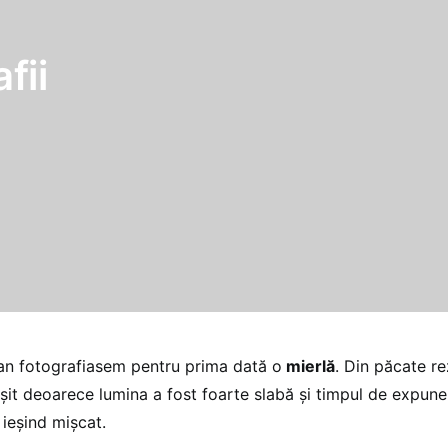
fii
an fotografiasem pentru prima dată o
mierlă
. Din păcate re
uşit deoarece lumina a fost foarte slabă şi timpul de expune
 ieşind mişcat.