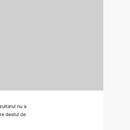
zultatul nu a
re destul de