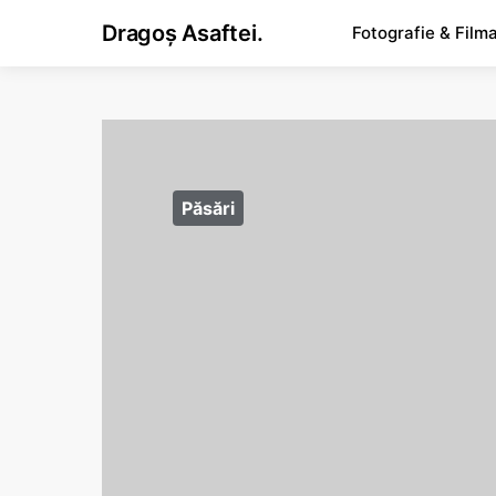
Dragoș Asaftei.
Fotografie & Film
Păsări