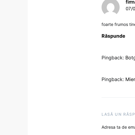
firm
07/0
foarte frumos tin
Răspunde
Pingback:
Botg
Pingback:
Mier
LASĂ UN RĂS
Adresa ta de emai