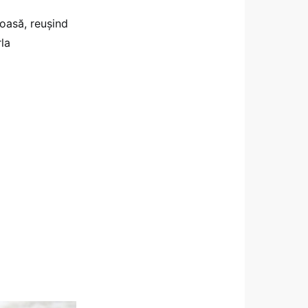
oasă, reuşind
la