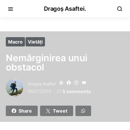
Dragoș Asaftei.
Macro
Vietăţi
Nemărginirea unui
obstacol
Dragoş Asaftei
08/07/2010
5 comments
Share
Tweet