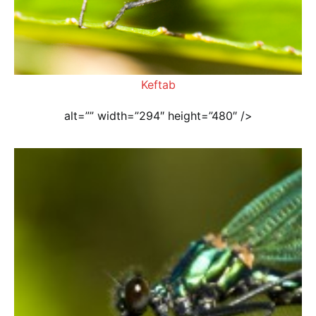
Keftab
alt=”” width=”294″ height=”480″ />