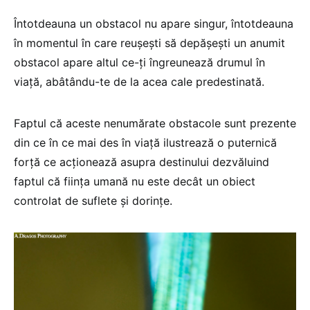
Întotdeauna un obstacol nu apare singur, întotdeauna
în momentul în care reuşeşti să depăşeşti un anumit
obstacol apare altul ce-ţi îngreunează drumul în
viaţă, abâtându-te de la acea cale predestinată.
Faptul că aceste nenumărate obstacole sunt prezente
din ce în ce mai des în viaţă ilustrează o puternică
forţă ce acţionează asupra destinului dezvăluind
faptul că fiinţa umană nu este decât un obiect
controlat de suflete şi dorinţe.